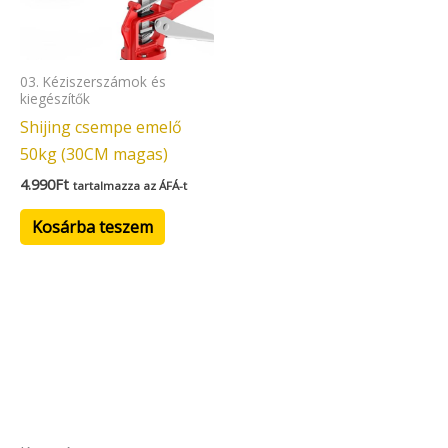
03. Kéziszerszámok és
kiegészítők
Shijing csempe emelő
50kg (30CM magas)
4.990
Ft
tartalmazza az ÁFÁ-t
Kosárba teszem