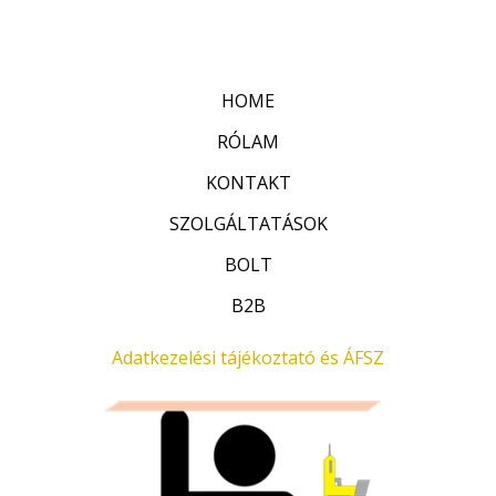
:
t
0
é
/
k
5
e
l
HOME
é
s
:
RÓLAM
0
/
KONTAKT
5
SZOLGÁLTATÁSOK
BOLT
B2B
Adatkezelési tájékoztató és ÁFSZ