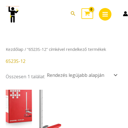
Skip
Main
to
Search
Menu
content
Kezdőlap
/ “6523S-12” címkével rendelkező termékek
6523S-12
Összesen 1 találat