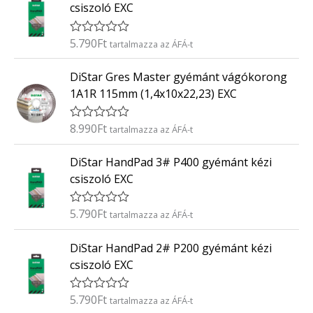
k
5
csiszoló EXC
e
l
é
5.790
Ft
É
tartalmazza az ÁFÁ-t
s
r
:
t
0
DiStar Gres Master gyémánt vágókorong
é
/
k
5
1A1R 115mm (1,4x10x22,23) EXC
e
l
é
8.990
Ft
É
tartalmazza az ÁFÁ-t
s
r
:
t
0
DiStar HandPad 3# P400 gyémánt kézi
é
/
k
5
csiszoló EXC
e
l
é
5.790
Ft
É
tartalmazza az ÁFÁ-t
s
r
:
t
0
DiStar HandPad 2# P200 gyémánt kézi
é
/
k
5
csiszoló EXC
e
l
é
5.790
Ft
É
tartalmazza az ÁFÁ-t
s
r