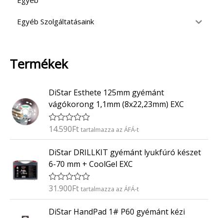
Egyéb
Egyéb Szolgáltatásaink
Termékek
DiStar Esthete 125mm gyémánt
vágókorong 1,1mm (8x22,23mm) EXC
14.590
Ft
É
tartalmazza az ÁFÁ-t
r
t
DiStar DRILLKIT gyémánt lyukfúró készet
é
k
6-70 mm + CoolGel EXC
e
l
é
31.900
Ft
É
tartalmazza az ÁFÁ-t
s
r
:
t
0
DiStar HandPad 1# P60 gyémánt kézi
é
/