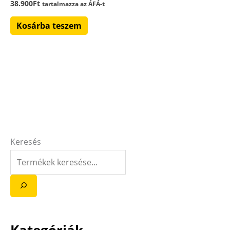
38.900
Ft
tartalmazza az ÁFÁ-t
Kosárba teszem
Keresés
Kategóriák