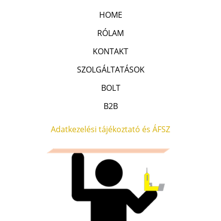
l
F
.
5
0
HOME
é
t
.
0
s
:
RÓLAM
.
0
0
0
0
F
/
KONTAKT
5
0
t
SZOLGÁLTATÁSOK
F
.
t
BOLT
.
B2B
Adatkezelési tájékoztató és ÁFSZ