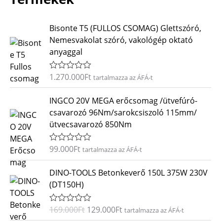
Bisonte T5 (FULLOS CSOMAG) Glettszóró,
Nemesvakolat szóró, vakológép oktató
anyaggal
1.270.000
Ft
É
tartalmazza az ÁFÁ-t
r
t
INGCO 20V MEGA erőcsomag /ütvefúró-
é
k
csavarozó 96Nm/sarokcsiszoló 115mm/
e
ütvecsavarozó 850Nm
l
é
s
:
99.000
Ft
É
tartalmazza az ÁFÁ-t
0
r
/
t
O
C
5
DINO-TOOLS Betonkeverő 150L 375W 230V
é
r
u
k
(DT150H)
e
i
r
l
g
r
é
169.000
Ft
129.000
Ft
É
tartalmazza az ÁFÁ-t
s
i
e
r
: