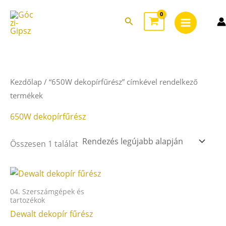
Skip
Main
to
Search
Menu
content
Kezdőlap
/ “650W dekopírfűrész” címkével rendelkező
termékek
650W dekopírfűrész
Összesen 1 találat
04. Szerszámgépek és
tartozékok
Dewalt dekopír fűrész