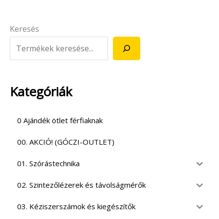
Keresés
Kategóriák
0 Ajándék ötlet férfiaknak
00. AKCIÓ! (GÓCZI-OUTLET)
01. Szórástechnika
02. Szintezőlézerek és távolságmérők
03. Kéziszerszámok és kiegészítők