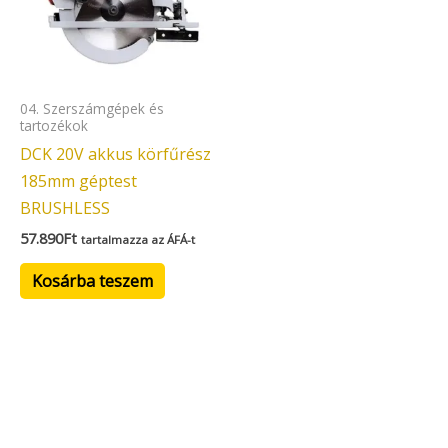
04. Szerszámgépek és
tartozékok
DCK 20V akkus körfűrész
185mm géptest
BRUSHLESS
57.890
Ft
tartalmazza az ÁFÁ-t
Kosárba teszem