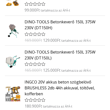
é
s
:
99.000
Ft
É
tartalmazza az ÁFÁ-t
0
r
/
t
O
C
5
DINO-TOOLS Betonkeverő 150L 375W
é
r
u
k
230V (DT150H)
e
i
r
l
g
r
é
169.000
Ft
129.000
Ft
É
tartalmazza az ÁFÁ-t
s
i
e
r
:
t
n
n
O
C
0
DINO-TOOLS Betonkeverő 150L 375W
é
/
a
t
r
u
k
5
230V (DT150L)
e
l
p
i
r
l
p
r
g
r
é
165.000
Ft
125.000
Ft
É
tartalmazza az ÁFÁ-t
s
r
i
i
e
r
:
i
c
t
n
n
0
INGCO 20V akkus beton szögbelövő
é
/
c
e
a
t
k
5
BRUSHLESS 2db 4Ah akkuval, töltővel,
e
i
e
l
p
kofferben
l
w
s
p
r
é
a
:
s
r
i
:
180.900
Ft
É
tartalmazza az ÁFÁ-t
s
1
i
c
0
r