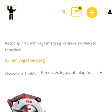
Skip
Main
to
Search
Menu
content
Kezdőlap
/ “65 mm vágásmélység” címkével rendelkező
termékek
65 mm vágásmélység
Összesen 1 találat