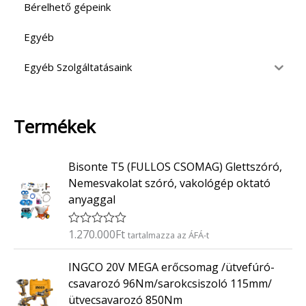
Bérelhető gépeink
Egyéb
Egyéb Szolgáltatásaink
Termékek
Bisonte T5 (FULLOS CSOMAG) Glettszóró,
Nemesvakolat szóró, vakológép oktató
anyaggal
1.270.000
Ft
É
tartalmazza az ÁFÁ-t
r
t
INGCO 20V MEGA erőcsomag /ütvefúró-
é
k
csavarozó 96Nm/sarokcsiszoló 115mm/
e
ütvecsavarozó 850Nm
l