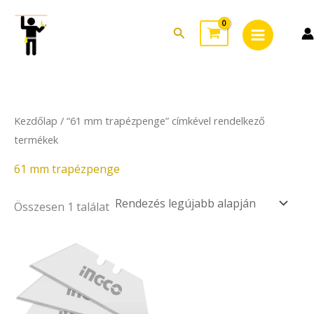
Skip
Main
to
Search
Menu
content
Kezdőlap
/ “61 mm trapézpenge” címkével rendelkező
termékek
61 mm trapézpenge
Összesen 1 találat