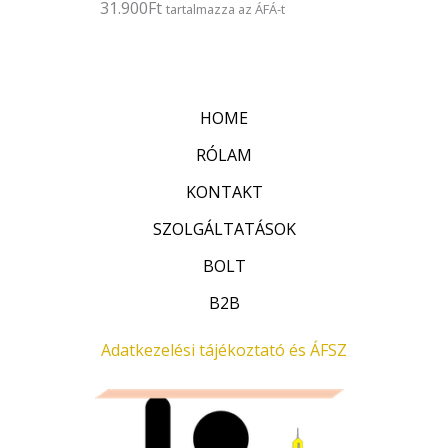
31.900
Ft
É
tartalmazza az ÁFÁ-t
s
r
:
t
0
é
/
k
5
e
l
HOME
é
s
:
RÓLAM
0
/
KONTAKT
5
SZOLGÁLTATÁSOK
BOLT
B2B
Adatkezelési tájékoztató és ÁFSZ