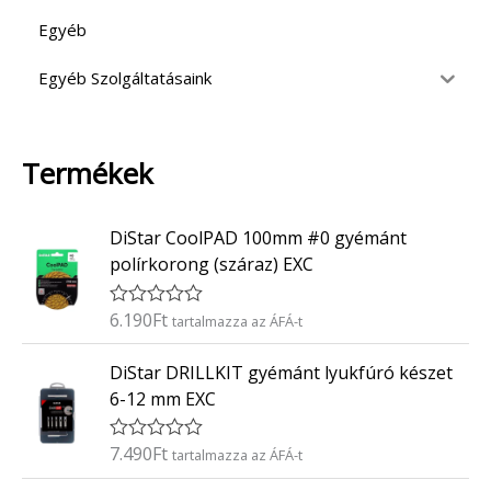
Egyéb
Egyéb Szolgáltatásaink
Termékek
DiStar CoolPAD 100mm #0 gyémánt
polírkorong (száraz) EXC
6.190
Ft
É
tartalmazza az ÁFÁ-t
r
t
DiStar DRILLKIT gyémánt lyukfúró készet
é
k
6-12 mm EXC
e
l
é
7.490
Ft
É
tartalmazza az ÁFÁ-t
s
r
:
t