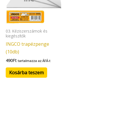
03. Kéziszerszámok és
kiegészítők
INGCO trapézpenge
(10db)
490
Ft
tartalmazza az ÁFÁ-t
Kosárba teszem