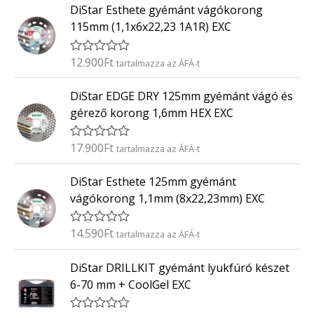
0
DiStar Esthete gyémánt vágókorong
é
/
k
5
115mm (1,1x6x22,23 1A1R) EXC
e
l
é
12.900
Ft
É
tartalmazza az ÁFÁ-t
s
r
:
t
0
DiStar EDGE DRY 125mm gyémánt vágó és
é
/
k
5
gérező korong 1,6mm HEX EXC
e
l
é
17.900
Ft
É
tartalmazza az ÁFÁ-t
s
r
:
t
0
DiStar Esthete 125mm gyémánt
é
/
k
5
vágókorong 1,1mm (8x22,23mm) EXC
e
l
é
14.590
Ft
É
tartalmazza az ÁFÁ-t
s
r
:
t
0
DiStar DRILLKIT gyémánt lyukfúró készet
é
/
k
5
6-70 mm + CoolGel EXC
e
l
é