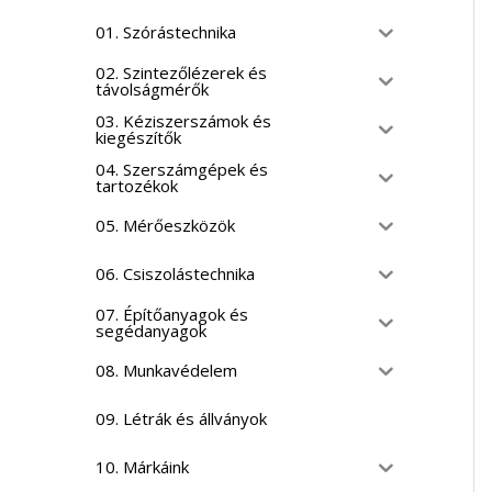
01. Szórástechnika
02. Szintezőlézerek és
távolságmérők
03. Kéziszerszámok és
kiegészítők
04. Szerszámgépek és
tartozékok
05. Mérőeszközök
06. Csiszolástechnika
07. Építőanyagok és
segédanyagok
08. Munkavédelem
09. Létrák és állványok
10. Márkáink