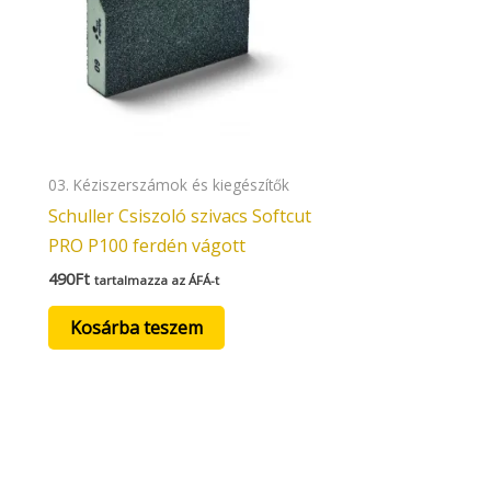
03. Kéziszerszámok és kiegészítők
Schuller Csiszoló szivacs Softcut
PRO P100 ferdén vágott
490
Ft
tartalmazza az ÁFÁ-t
Kosárba teszem