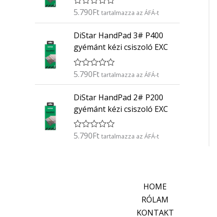
é
5.790
Ft
É
s
tartalmazza az ÁFÁ-t
r
:
t
0
DiStar HandPad 3# P400
é
/
k
5
gyémánt kézi csiszoló EXC
e
l
é
5.790
Ft
É
s
tartalmazza az ÁFÁ-t
r
:
t
0
DiStar HandPad 2# P200
é
/
k
5
gyémánt kézi csiszoló EXC
e
l
é
5.790
Ft
É
s
tartalmazza az ÁFÁ-t
r
:
t
0
é
/
k
5
e
l
HOME
é
s
RÓLAM
:
KONTAKT
0