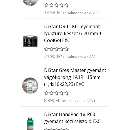
14.590
Ft
É
tartalmazza az ÁFÁ-t
r
t
DiStar DRILLKIT gyémánt
é
k
lyukfúró készet 6-70 mm +
e
CoolGel EXC
l
é
s
:
31.900
Ft
É
tartalmazza az ÁFÁ-t
0
r
/
t
5
DiStar Gres Master gyémánt
é
k
vágókorong 1A1R 115mm
e
(1,4x10x22,23) EXC
l
é
s
:
8.990
Ft
É
tartalmazza az ÁFÁ-t
0
r
/
t
5
DiStar HandPad 1# P60
é
k
gyémánt kézi csiszoló EXC
e
l