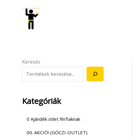
Skip
to
content
Keresés
Kategóriák
0 Ajándék ötlet férfiaknak
00. AKCIÓ! (GÓCZI-OUTLET)