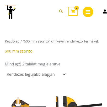
Sorted
Skip
Main
by
to
latest
Search
Menu
content
Kezdőlap
/ “600 mm szorító” címkével rendelkező termékek
600 mm szorító
Mind a(z) 2 találat megjelenítve