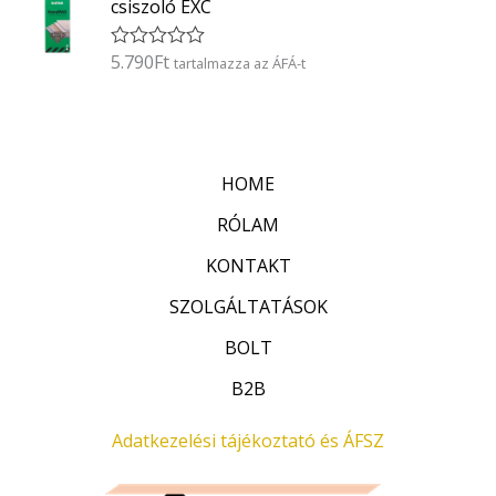
5
csiszoló EXC
e
l
é
5.790
Ft
É
tartalmazza az ÁFÁ-t
s
r
:
t
0
é
/
k
5
e
l
HOME
é
s
:
RÓLAM
0
/
KONTAKT
5
SZOLGÁLTATÁSOK
BOLT
B2B
Adatkezelési tájékoztató és ÁFSZ