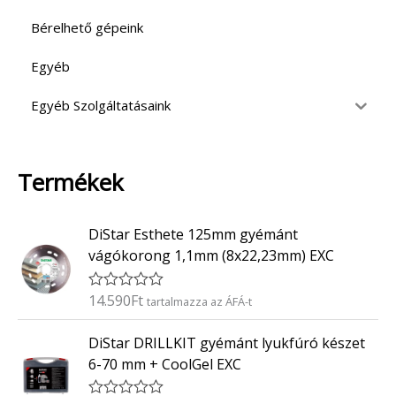
Bérelhető gépeink
Egyéb
Egyéb Szolgáltatásaink
Termékek
DiStar Esthete 125mm gyémánt
vágókorong 1,1mm (8x22,23mm) EXC
14.590
Ft
É
tartalmazza az ÁFÁ-t
r
t
DiStar DRILLKIT gyémánt lyukfúró készet
é
k
6-70 mm + CoolGel EXC
e
l