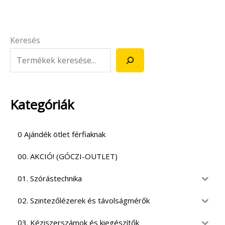
Keresés
Kategóriák
0 Ajándék ötlet férfiaknak
00. AKCIÓ! (GÓCZI-OUTLET)
01. Szórástechnika
02. Szintezőlézerek és távolságmérők
03. Kéziszerszámok és kiegészítők