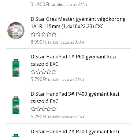
é
31.900
Ft
É
tartalmazza az ÁFÁ-t
s
r
:
t
0
DiStar Gres Master gyémánt vágókorong
é
/
k
5
1A1R 115mm (1,4x10x22,23) EXC
e
l
é
8.990
Ft
É
tartalmazza az ÁFÁ-t
s
r
:
t
0
DiStar HandPad 1# P60 gyémánt kézi
é
/
k
5
csiszoló EXC
e
l
é
5.790
Ft
É
tartalmazza az ÁFÁ-t
s
r
:
t
0
DiStar HandPad 3# P400 gyémánt kézi
é
/
k
5
csiszoló EXC
e
l
é
5.790
Ft
É
tartalmazza az ÁFÁ-t
s
r
:
t
0
DiStar HandPad 2# P200 gyémánt kézi
é
/
k