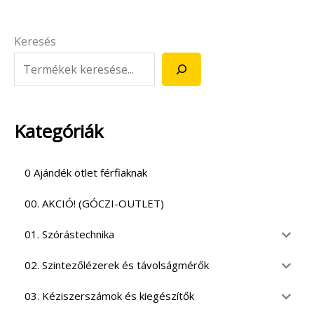
Keresés
Kategóriák
0 Ajándék ötlet férfiaknak
00. AKCIÓ! (GÓCZI-OUTLET)
01. Szórástechnika
02. Szintezőlézerek és távolságmérők
03. Kéziszerszámok és kiegészítők