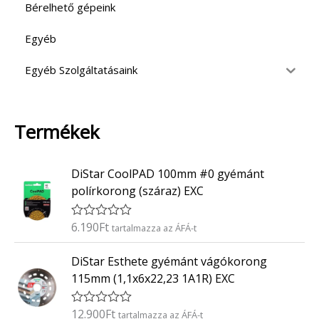
Bérelhető gépeink
Egyéb
Egyéb Szolgáltatásaink
Termékek
DiStar CoolPAD 100mm #0 gyémánt
polírkorong (száraz) EXC
6.190
Ft
É
tartalmazza az ÁFÁ-t
r
t
DiStar Esthete gyémánt vágókorong
é
k
115mm (1,1x6x22,23 1A1R) EXC
e
l
é
12.900
Ft
É
tartalmazza az ÁFÁ-t
s