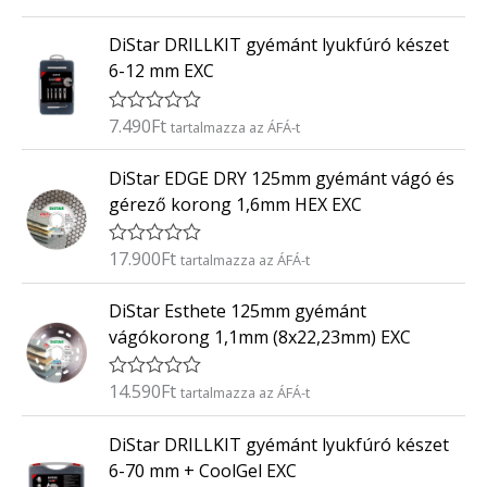
r
:
t
0
DiStar DRILLKIT gyémánt lyukfúró készet
é
/
k
5
6-12 mm EXC
e
l
é
7.490
Ft
É
tartalmazza az ÁFÁ-t
s
r
:
t
0
DiStar EDGE DRY 125mm gyémánt vágó és
é
/
k
5
gérező korong 1,6mm HEX EXC
e
l
é
17.900
Ft
É
tartalmazza az ÁFÁ-t
s
r
:
t
0
DiStar Esthete 125mm gyémánt
é
/
k
5
vágókorong 1,1mm (8x22,23mm) EXC
e
l
é
14.590
Ft
É
tartalmazza az ÁFÁ-t
s
r
:
t
0
DiStar DRILLKIT gyémánt lyukfúró készet
é
/
k
5
6-70 mm + CoolGel EXC
e