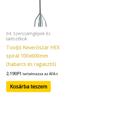
04. Szerszámgépek és
tartozékok
ToolJó Keverőszár HEX
spirál 100x600mm
(habarcs és ragasztó)
2.190
Ft
tartalmazza az ÁFÁ-t
Kosárba teszem