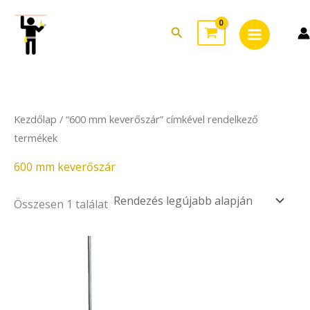
Skip
Main
to
Search
Menu
content
Kezdőlap
/ “600 mm keverőszár” címkével rendelkező
termékek
600 mm keverőszár
Összesen 1 találat