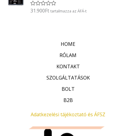
l
é
31.900
Ft
É
tartalmazza az ÁFÁ-t
s
r
:
t
0
é
/
k
5
e
l
HOME
é
s
:
RÓLAM
0
/
KONTAKT
5
SZOLGÁLTATÁSOK
BOLT
B2B
Adatkezelési tájékoztató és ÁFSZ