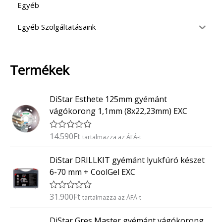
Egyéb
Egyéb Szolgáltatásaink
Termékek
DiStar Esthete 125mm gyémánt
vágókorong 1,1mm (8x22,23mm) EXC
14.590
Ft
É
tartalmazza az ÁFÁ-t
r
t
DiStar DRILLKIT gyémánt lyukfúró készet
é
k
6-70 mm + CoolGel EXC
e
l
é
31.900
Ft
É
tartalmazza az ÁFÁ-t
s
r
:
t
0
DiStar Gres Master gyémánt vágókorong
é