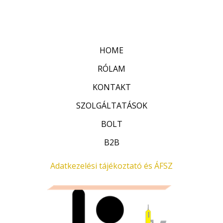
r
:
t
0
é
/
k
5
e
l
HOME
é
s
:
RÓLAM
0
/
KONTAKT
5
SZOLGÁLTATÁSOK
BOLT
B2B
Adatkezelési tájékoztató és ÁFSZ