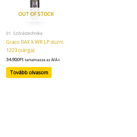
OUT OF STOCK
01. Szórástechnika
Graco RAX X WR LP düzni
1223 (sárga)
34.900
Ft
tartalmazza az ÁFÁ-t
Tovább olvasom