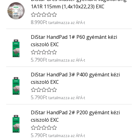
/
k
5
1A1R 115mm (1,4x10x22,23) EXC
e
l
é
8.990
Ft
É
tartalmazza az ÁFÁ-t
s
r
:
t
0
DiStar HandPad 1# P60 gyémánt kézi
é
/
k
5
csiszoló EXC
e
l
é
5.790
Ft
É
tartalmazza az ÁFÁ-t
s
r
:
t
0
DiStar HandPad 3# P400 gyémánt kézi
é
/
k
5
csiszoló EXC
e
l
é
5.790
Ft
É
tartalmazza az ÁFÁ-t
s
r
:
t
0
DiStar HandPad 2# P200 gyémánt kézi
é
/
k
5
csiszoló EXC
e
l
é
5.790
Ft
É
tartalmazza az ÁFÁ-t
s