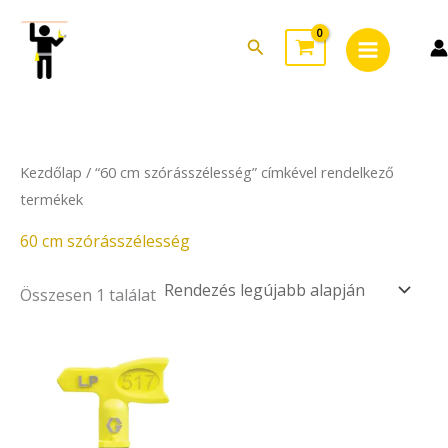
Skip
Main
to
Search
Menu
content
Kezdőlap
/ “60 cm szórásszélesség” címkével rendelkező
termékek
60 cm szórásszélesség
Összesen 1 találat