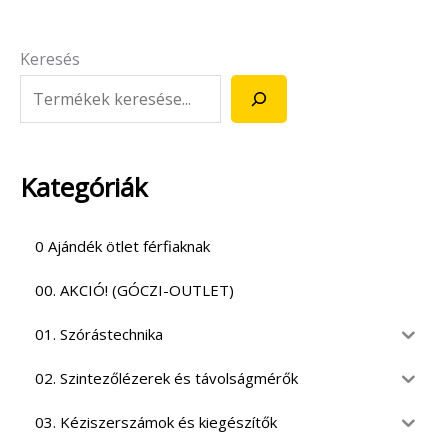
Keresés
Kategóriák
0 Ajándék ötlet férfiaknak
00. AKCIÓ! (GÓCZI-OUTLET)
01. Szórástechnika
02. Szintezőlézerek és távolságmérők
03. Kéziszerszámok és kiegészítők