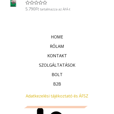
l
é
5.790
Ft
É
tartalmazza az ÁFÁ-t
s
r
:
t
0
é
/
k
5
e
l
HOME
é
s
:
RÓLAM
0
/
KONTAKT
5
SZOLGÁLTATÁSOK
BOLT
B2B
Adatkezelési tájékoztató és ÁFSZ