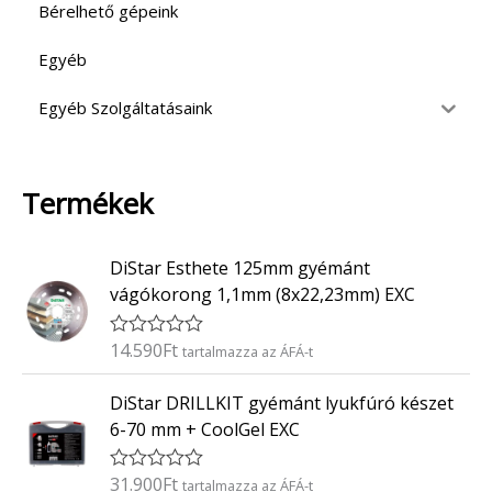
Bérelhető gépeink
Egyéb
Egyéb Szolgáltatásaink
Termékek
DiStar Esthete 125mm gyémánt
vágókorong 1,1mm (8x22,23mm) EXC
14.590
Ft
É
tartalmazza az ÁFÁ-t
r
t
DiStar DRILLKIT gyémánt lyukfúró készet
é
k
6-70 mm + CoolGel EXC
e
l
é
31.900
Ft
É
tartalmazza az ÁFÁ-t
s