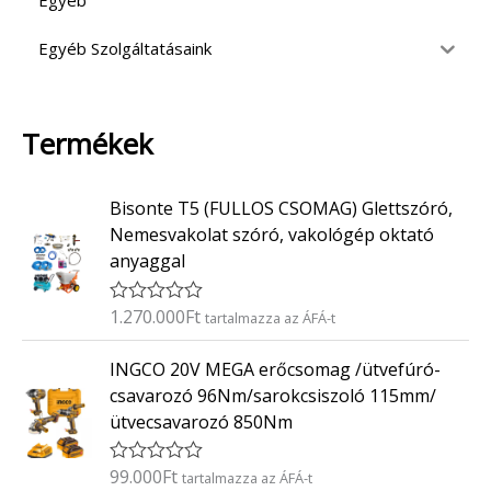
Egyéb
Egyéb Szolgáltatásaink
Termékek
Bisonte T5 (FULLOS CSOMAG) Glettszóró,
Nemesvakolat szóró, vakológép oktató
anyaggal
1.270.000
Ft
É
tartalmazza az ÁFÁ-t
r
t
INGCO 20V MEGA erőcsomag /ütvefúró-
é
k
csavarozó 96Nm/sarokcsiszoló 115mm/
e
ütvecsavarozó 850Nm
l
é
s
:
99.000
Ft
É
tartalmazza az ÁFÁ-t
0