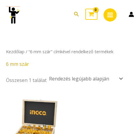
Skip
Main
to
Search
Menu
content
Kezdőlap
/ “6 mm szár” címkével rendelkező termékek
6 mm szár
Összesen 1 találat