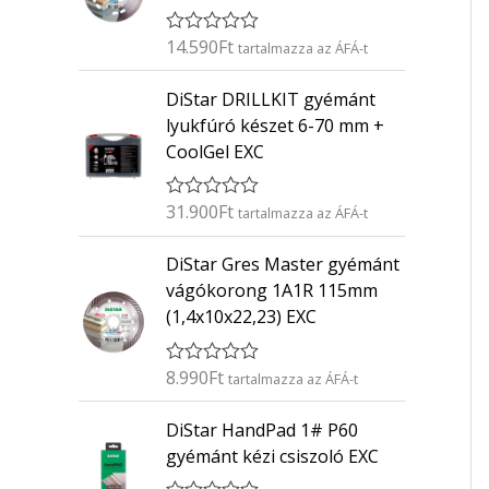
14.590
Ft
É
tartalmazza az ÁFÁ-t
r
t
DiStar DRILLKIT gyémánt
é
k
lyukfúró készet 6-70 mm +
e
CoolGel EXC
l
é
s
:
31.900
Ft
É
tartalmazza az ÁFÁ-t
0
r
/
t
5
DiStar Gres Master gyémánt
é
k
vágókorong 1A1R 115mm
e
(1,4x10x22,23) EXC
l
é
s
:
8.990
Ft
É
tartalmazza az ÁFÁ-t
0
r
/
t
5
DiStar HandPad 1# P60
é
k
gyémánt kézi csiszoló EXC
e
l