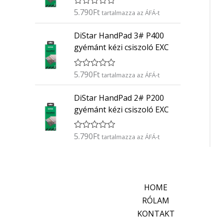
é
5.790
Ft
É
s
tartalmazza az ÁFÁ-t
r
:
t
0
DiStar HandPad 3# P400
é
/
k
5
gyémánt kézi csiszoló EXC
e
l
é
5.790
Ft
É
s
tartalmazza az ÁFÁ-t
r
:
t
0
DiStar HandPad 2# P200
é
/
k
5
gyémánt kézi csiszoló EXC
e
l
é
5.790
Ft
É
s
tartalmazza az ÁFÁ-t
r
:
t
0
é
/
k
5
e
l
HOME
é
s
RÓLAM
:
KONTAKT
0