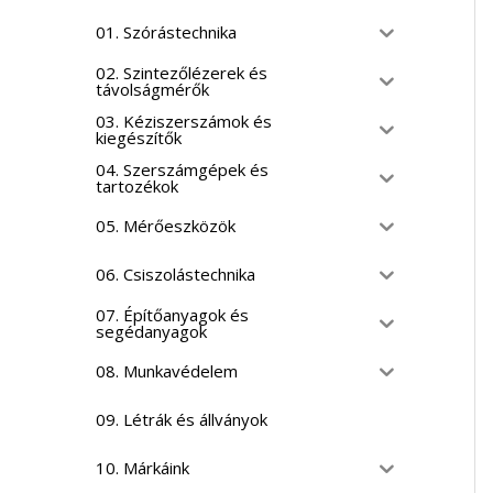
01. Szórástechnika
02. Szintezőlézerek és
távolságmérők
03. Kéziszerszámok és
kiegészítők
04. Szerszámgépek és
tartozékok
05. Mérőeszközök
06. Csiszolástechnika
07. Építőanyagok és
segédanyagok
08. Munkavédelem
09. Létrák és állványok
10. Márkáink