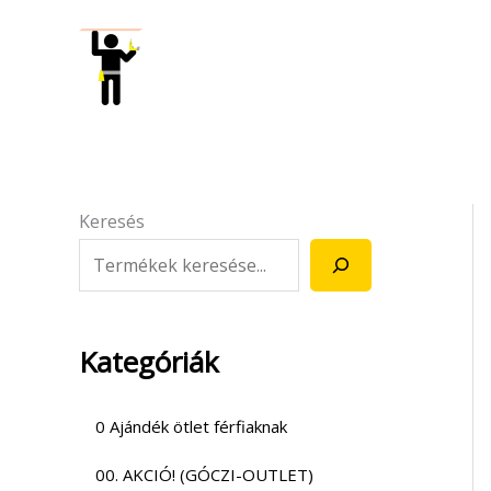
Skip
to
content
Keresés
Kategóriák
0 Ajándék ötlet férfiaknak
00. AKCIÓ! (GÓCZI-OUTLET)