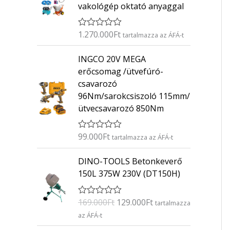
vakológép oktató anyaggal
1.270.000
Ft
É
tartalmazza az ÁFÁ-t
r
t
INGCO 20V MEGA
é
k
erőcsomag /ütvefúró-
e
csavarozó
l
é
96Nm/sarokcsiszoló 115mm/
s
ütvecsavarozó 850Nm
:
0
/
5
99.000
Ft
É
tartalmazza az ÁFÁ-t
r
t
O
C
DINO-TOOLS Betonkeverő
é
r
u
k
150L 375W 230V (DT150H)
e
i
r
l
g
r
é
169.000
Ft
129.000
Ft
É
s
tartalmazza
i
e
r
:
az ÁFÁ-t
n
n
t
0
é
/
a
t