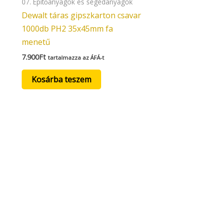
07. Építőanyagok és segédanyagok
Dewalt táras gipszkarton csavar
1000db PH2 35x45mm fa
menetű
7.900
Ft
tartalmazza az ÁFÁ-t
Kosárba teszem