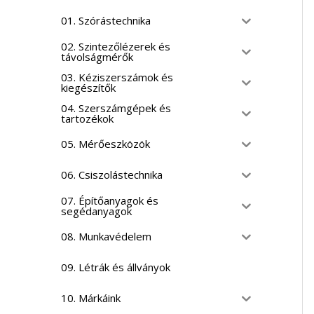
01. Szórástechnika
02. Szintezőlézerek és
távolságmérők
03. Kéziszerszámok és
kiegészítők
04. Szerszámgépek és
tartozékok
05. Mérőeszközök
06. Csiszolástechnika
07. Építőanyagok és
segédanyagok
08. Munkavédelem
09. Létrák és állványok
10. Márkáink