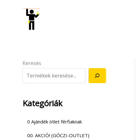
Skip
to
content
Keresés
Kategóriák
0 Ajándék ötlet férfiaknak
00. AKCIÓ! (GÓCZI-OUTLET)