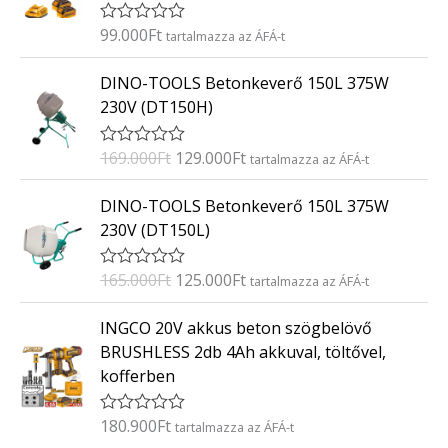
s
:
99.000
Ft
É
tartalmazza az ÁFÁ-t
0
r
/
t
O
C
5
DINO-TOOLS Betonkeverő 150L 375W
é
r
u
k
230V (DT150H)
e
i
r
l
g
r
é
169.000
Ft
129.000
Ft
É
tartalmazza az ÁFÁ-t
s
i
e
r
:
t
n
n
O
C
0
DINO-TOOLS Betonkeverő 150L 375W
é
/
a
t
r
u
k
5
230V (DT150L)
e
l
p
i
r
l
p
r
g
r
é
165.000
Ft
125.000
Ft
É
tartalmazza az ÁFÁ-t
s
r
i
i
e
r
:
i
c
t
n
n
0
INGCO 20V akkus beton szögbelövő
é
/
c
e
a
t
k
5
BRUSHLESS 2db 4Ah akkuval, töltővel,
e
i
e
l
p
kofferben
l
w
s
p
r
é
a
:
s
r
i
:
180.900
Ft
É
tartalmazza az ÁFÁ-t
s
1
i
c
0
r