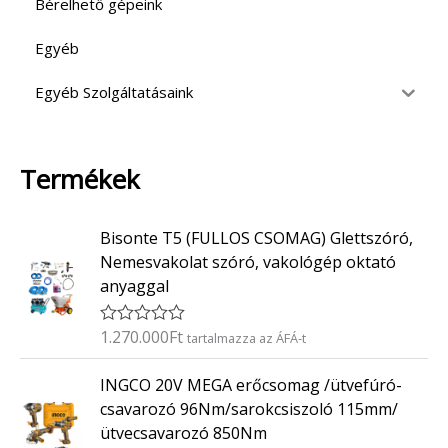
Bérelhető gépeink
Egyéb
Egyéb Szolgáltatásaink
Termékek
Bisonte T5 (FULLOS CSOMAG) Glettszóró,
Nemesvakolat szóró, vakológép oktató
anyaggal
1.270.000
Ft
É
tartalmazza az ÁFÁ-t
r
t
INGCO 20V MEGA erőcsomag /ütvefúró-
é
k
csavarozó 96Nm/sarokcsiszoló 115mm/
e
ütvecsavarozó 850Nm
l
é