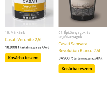
10. Márkáink
07. Építőanyagok és
segédanyagok
Casati Veronite 2,5l
Casati Samsara
18.900
Ft
tartalmazza az ÁFÁ-t
Revolution Bianco 2,5l
Kosárba teszem
34.900
Ft
tartalmazza az ÁFÁ-t
Kosárba teszem