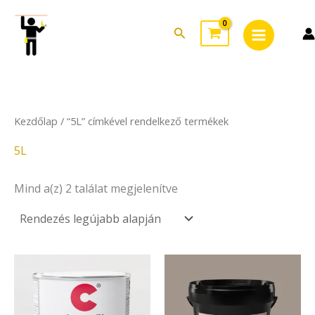
Sorted
Skip
Main
by
to
latest
Search
Menu
content
Kezdőlap
/ “5L” címkével rendelkező termékek
5L
Mind a(z) 2 találat megjelenítve