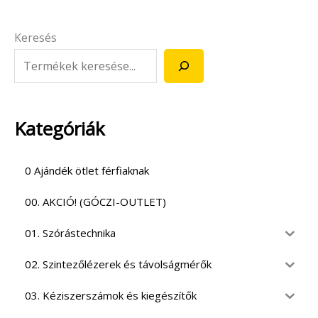
Keresés
Kategóriák
0 Ajándék ötlet férfiaknak
00. AKCIÓ! (GÓCZI-OUTLET)
01. Szórástechnika
02. Szintezőlézerek és távolságmérők
03. Kéziszerszámok és kiegészítők