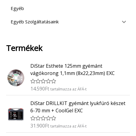
Egyéb
Egyéb Szolgáltatásaink
Termékek
DiStar Esthete 125mm gyémánt
vágókorong 1,1mm (8x22,23mm) EXC
14.590
Ft
É
tartalmazza az ÁFÁ-t
r
t
DiStar DRILLKIT gyémánt lyukfúró készet
é
k
6-70 mm + CoolGel EXC
e
l
é
31.900
Ft
É
tartalmazza az ÁFÁ-t
s
r
:
t