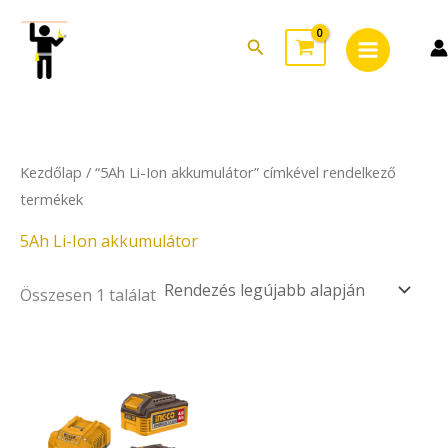
Skip
Main
to
Search
Menu
content
Kezdőlap
/ “5Ah Li-Ion akkumulátor” címkével rendelkező
termékek
5Ah Li-Ion akkumulátor
Összesen 1 találat