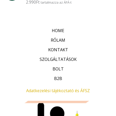
2.990
Ft
É
tartalmazza az ÁFÁ-t
s
r
:
t
0
é
/
k
5
e
l
HOME
é
s
:
RÓLAM
0
/
KONTAKT
5
SZOLGÁLTATÁSOK
BOLT
B2B
Adatkezelési tájékoztató és ÁFSZ