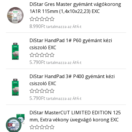
0
DiStar Gres Master gyémánt vágókorong
é
/
k
5
1A1R 115mm (1,4x10x22,23) EXC
e
l
é
8.990
Ft
É
tartalmazza az ÁFÁ-t
s
r
:
t
0
DiStar HandPad 1# P60 gyémánt kézi
é
/
k
5
csiszoló EXC
e
l
é
5.790
Ft
É
tartalmazza az ÁFÁ-t
s
r
:
t
0
DiStar HandPad 3# P400 gyémánt kézi
é
/
k
5
csiszoló EXC
e
l
é
5.790
Ft
É
tartalmazza az ÁFÁ-t
s
r
:
t
0
DiStar MasterCUT LIMITED EDITION 125
é
/
k
5
mm, Extra vékony üvegvágó korong EXC
e
l
é