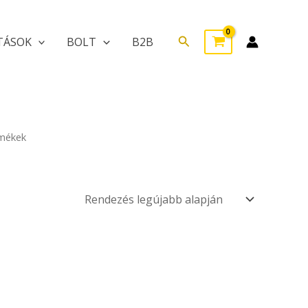
Search
TÁSOK
BOLT
B2B
rmékek