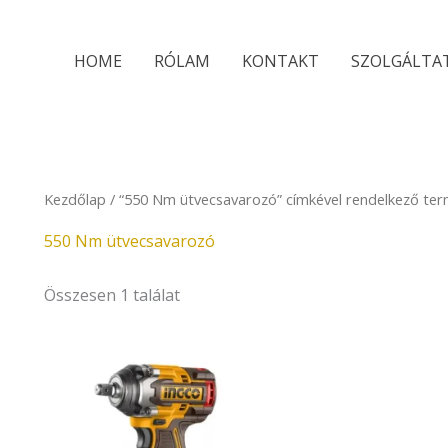
HOME
RÓLAM
KONTAKT
SZOLGÁLTA
Kezdőlap
/ “550 Nm ütvecsavarozó” címkével rendelkező te
550 Nm ütvecsavarozó
Összesen 1 találat