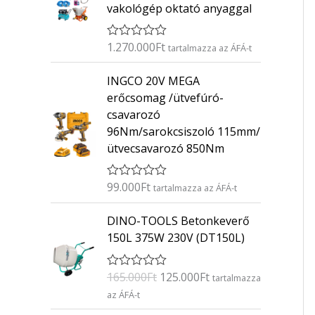
vakológép oktató anyaggal
1.270.000
Ft
É
tartalmazza az ÁFÁ-t
r
t
INGCO 20V MEGA
é
k
erőcsomag /ütvefúró-
e
csavarozó
l
é
96Nm/sarokcsiszoló 115mm/
s
ütvecsavarozó 850Nm
:
0
/
5
99.000
Ft
É
tartalmazza az ÁFÁ-t
r
t
O
C
DINO-TOOLS Betonkeverő
é
r
u
k
150L 375W 230V (DT150L)
e
i
r
l
g
r
é
165.000
Ft
125.000
Ft
É
s
tartalmazza
i
e
r
:
az ÁFÁ-t
n
n
t
0
é
/
a
t