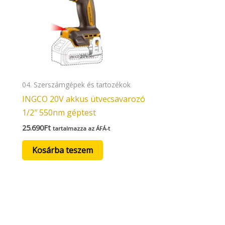
04. Szerszámgépek és tartozékok
INGCO 20V akkus ütvecsavarozó
1/2″ 550nm géptest
25.690
Ft
tartalmazza az ÁFÁ-t
Kosárba teszem