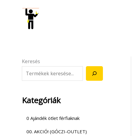
Skip
to
content
Keresés
Kategóriák
0 Ajándék ötlet férfiaknak
00. AKCIÓ! (GÓCZI-OUTLET)