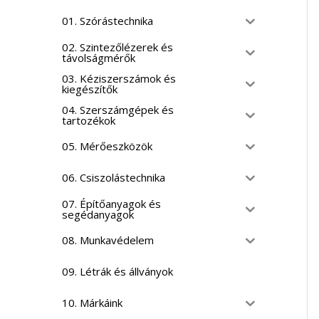
01. Szórástechnika
02. Szintezőlézerek és
távolságmérők
03. Kéziszerszámok és
kiegészítők
04. Szerszámgépek és
tartozékok
05. Mérőeszközök
06. Csiszolástechnika
07. Építőanyagok és
segédanyagok
08. Munkavédelem
09. Létrák és állványok
10. Márkáink