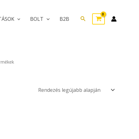
Search
TÁSOK
BOLT
B2B
ermékek