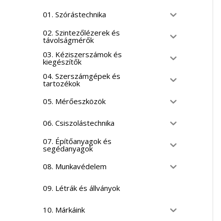
01. Szórástechnika
02. Szintezőlézerek és
távolságmérők
03. Kéziszerszámok és
kiegészítők
04. Szerszámgépek és
tartozékok
05. Mérőeszközök
06. Csiszolástechnika
07. Építőanyagok és
segédanyagok
08. Munkavédelem
09. Létrák és állványok
10. Márkáink