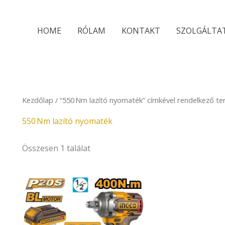
HOME
RÓLAM
KONTAKT
SZOLGÁLTA
Kezdőlap
/ “550 Nm lazító nyomaték” címkével rendelkező t
550 Nm lazító nyomaték
Összesen 1 találat