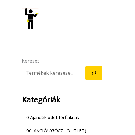
Skip
to
content
Keresés
Kategóriák
0 Ajándék ötlet férfiaknak
00. AKCIÓ! (GÓCZI-OUTLET)