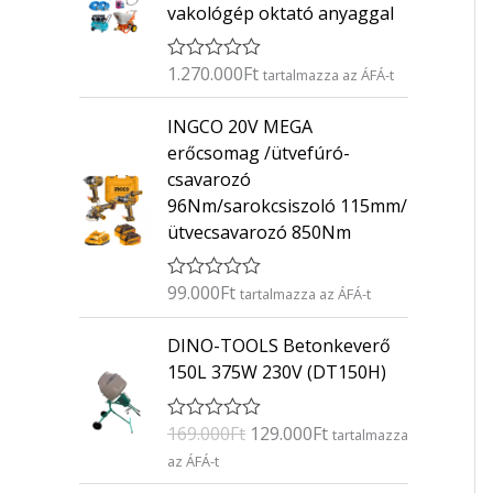
vakológép oktató anyaggal
1.270.000
Ft
É
tartalmazza az ÁFÁ-t
r
t
INGCO 20V MEGA
é
k
erőcsomag /ütvefúró-
e
csavarozó
l
é
96Nm/sarokcsiszoló 115mm/
s
ütvecsavarozó 850Nm
:
0
/
5
99.000
Ft
É
tartalmazza az ÁFÁ-t
r
t
O
C
DINO-TOOLS Betonkeverő
é
r
u
k
150L 375W 230V (DT150H)
e
i
r
l
g
r
é
169.000
Ft
129.000
Ft
É
s
tartalmazza
i
e
r
:
az ÁFÁ-t
n
n
t
0
é
/
a
t