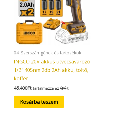
04. Szerszámgépek és tartozékok
INGCO 20V akkus ütvecsavarozó
1/2″ 405nm 2db 2Ah akku, töltő,
koffer
45.400
Ft
tartalmazza az ÁFÁ-t
Kosárba teszem