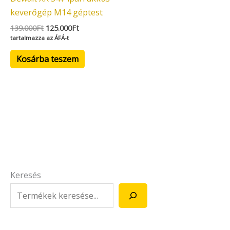
keverőgép M14 géptest
139.000
Ft
125.000
Ft
tartalmazza az ÁFÁ-t
Kosárba teszem
Keresés