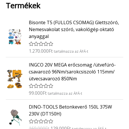
Termékek
Bisonte T5 (FULLOS CSOMAG) Glettszóró,
Nemesvakolat szóró, vakológép oktató
anyaggal
1.270.000
Ft
É
tartalmazza az ÁFÁ-t
r
t
INGCO 20V MEGA erőcsomag /ütvefúró-
é
k
csavarozó 96Nm/sarokcsiszoló 115mm/
e
ütvecsavarozó 850Nm
l
é
s
:
99.000
Ft
É
tartalmazza az ÁFÁ-t
0
r
/
t
O
C
5
DINO-TOOLS Betonkeverő 150L 375W
é
r
u
k
230V (DT150H)
e
i
r
l
g
r
é
169.000
Ft
129.000
Ft
É
tartalmazza az ÁFÁ-t