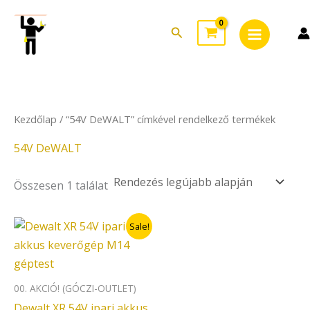
Skip
Main
to
Search
Menu
content
Kezdőlap
/ “54V DeWALT” címkével rendelkező termékek
54V DeWALT
Összesen 1 találat
Original
Current
Sale!
price
price
was:
is:
139.000Ft.
125.000Ft.
00. AKCIÓ! (GÓCZI-OUTLET)
Dewalt XR 54V ipari akkus