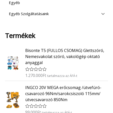
Egyéb
Egyéb Szolgáltatásaink
Termékek
Bisonte T5 (FULLOS CSOMAG) Glettszóró,
Nemesvakolat szóró, vakológép oktató
anyaggal
1.270.000
Ft
É
tartalmazza az ÁFÁ-t
r
t
INGCO 20V MEGA erőcsomag /ütvefúró-
é
k
csavarozó 96Nm/sarokcsiszoló 115mm/
e
ütvecsavarozó 850Nm
l
é
s
:
99.000
Ft
É
tartalmazza az ÁFÁ-t