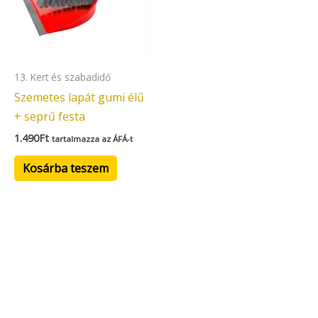
13. Kert és szabadidő
Szemetes lapát gumi élű
+ seprű festa
1.490
Ft
tartalmazza az ÁFÁ-t
Kosárba teszem