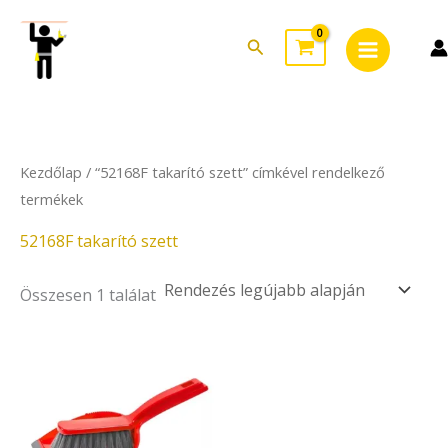
Skip
Main
to
Search
Menu
content
Kezdőlap
/ “52168F takarító szett” címkével rendelkező
termékek
52168F takarító szett
Összesen 1 találat