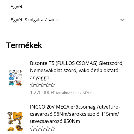
Egyéb
Egyéb Szolgáltatásaink
Termékek
Bisonte T5 (FULLOS CSOMAG) Glettszóró,
Nemesvakolat szóró, vakológép oktató
anyaggal
1.270.000
Ft
É
tartalmazza az ÁFÁ-t
r
t
INGCO 20V MEGA erőcsomag /ütvefúró-
é
k
csavarozó 96Nm/sarokcsiszoló 115mm/
e
ütvecsavarozó 850Nm
l
é
s