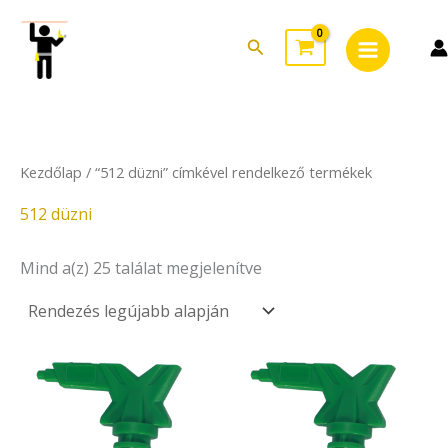
Sorted
Skip
Main
by
to
latest
Search
Menu
content
Kezdőlap
/ “512 düzni” címkével rendelkező termékek
512 düzni
Mind a(z) 25 találat megjelenítve