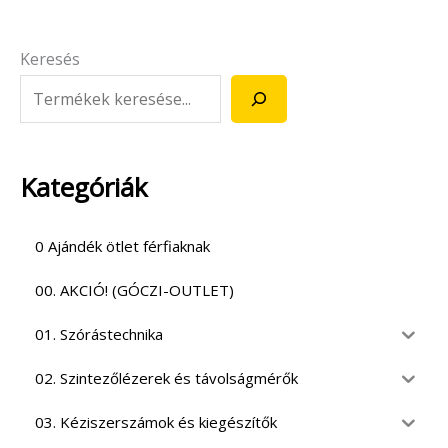
Keresés
Kategóriák
0 Ajándék ötlet férfiaknak
00. AKCIÓ! (GÓCZI-OUTLET)
01. Szórástechnika
02. Szintezőlézerek és távolságmérők
03. Kéziszerszámok és kiegészítők