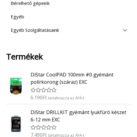
Bérelhető gépeink
Egyéb
Egyéb Szolgáltatásaink
Termékek
DiStar CoolPAD 100mm #0 gyémánt
polírkorong (száraz) EXC
6.190
Ft
É
tartalmazza az ÁFÁ-t
r
t
DiStar DRILLKIT gyémánt lyukfúró készet
é
k
6-12 mm EXC
e
l
é
7.490
Ft
É
tartalmazza az ÁFÁ-t
s