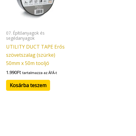
07. Építőanyagok és
segédanyagok
UTILITY DUCT TAPE Erős
szövetszalag (szürke)
50mm x 50m tooljó
1.990
Ft
tartalmazza az ÁFÁ-t
Kosárba teszem