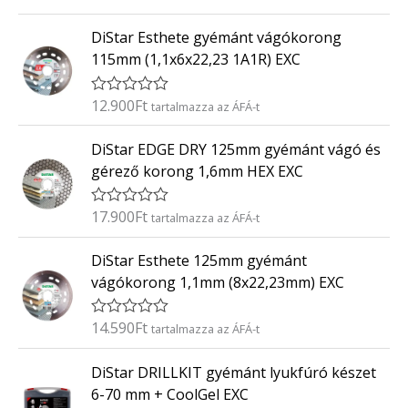
r
:
t
0
DiStar Esthete gyémánt vágókorong
é
/
k
5
115mm (1,1x6x22,23 1A1R) EXC
e
l
é
12.900
Ft
É
tartalmazza az ÁFÁ-t
s
r
:
t
0
DiStar EDGE DRY 125mm gyémánt vágó és
é
/
k
5
gérező korong 1,6mm HEX EXC
e
l
é
17.900
Ft
É
tartalmazza az ÁFÁ-t
s
r
:
t
0
DiStar Esthete 125mm gyémánt
é
/
k
5
vágókorong 1,1mm (8x22,23mm) EXC
e
l
é
14.590
Ft
É
tartalmazza az ÁFÁ-t
s
r
:
t
0
DiStar DRILLKIT gyémánt lyukfúró készet
é
/
k
5
6-70 mm + CoolGel EXC
e