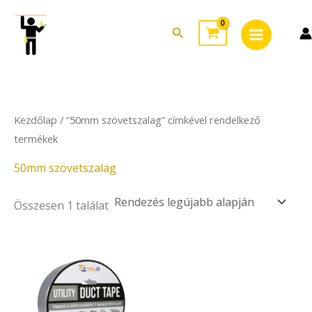
Skip
Main
to
Search
Menu
content
Kezdőlap
/ “50mm szövetszalag” címkével rendelkező
termékek
50mm szövetszalag
Összesen 1 találat