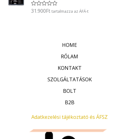
l
é
31.900
Ft
É
tartalmazza az ÁFÁ-t
s
r
:
t
0
é
/
k
5
e
l
HOME
é
s
:
RÓLAM
0
/
KONTAKT
5
SZOLGÁLTATÁSOK
BOLT
B2B
Adatkezelési tájékoztató és ÁFSZ