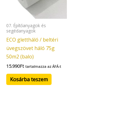
07. Építőanyagok és
segédanyagok
ECO glettháló / beltéri
üvegszövet háló 75g
50m2 (balo)
15.990
Ft
tartalmazza az ÁFÁ-t
Kosárba teszem