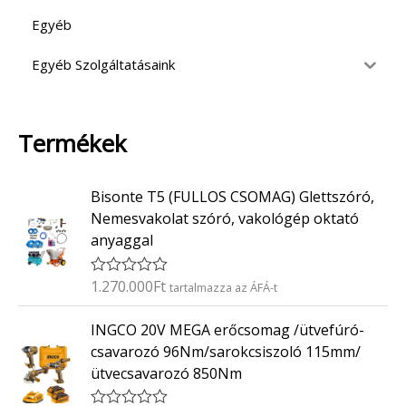
Egyéb
Egyéb Szolgáltatásaink
Termékek
Bisonte T5 (FULLOS CSOMAG) Glettszóró,
Nemesvakolat szóró, vakológép oktató
anyaggal
1.270.000
Ft
É
tartalmazza az ÁFÁ-t
r
t
INGCO 20V MEGA erőcsomag /ütvefúró-
é
k
csavarozó 96Nm/sarokcsiszoló 115mm/
e
ütvecsavarozó 850Nm
l
é
s