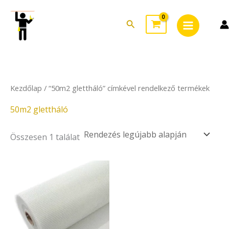
Skip
Main
to
Search
Menu
content
Kezdőlap
/ “50m2 glettháló” címkével rendelkező termékek
50m2 glettháló
Összesen 1 találat