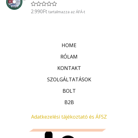
l
é
2.990
Ft
É
tartalmazza az ÁFÁ-t
s
r
:
t
0
é
/
k
5
e
l
HOME
é
s
:
RÓLAM
0
/
KONTAKT
5
SZOLGÁLTATÁSOK
BOLT
B2B
Adatkezelési tájékoztató és ÁFSZ