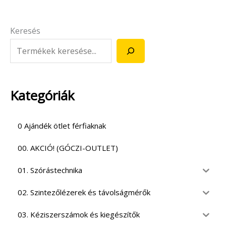
Keresés
Kategóriák
0 Ajándék ötlet férfiaknak
00. AKCIÓ! (GÓCZI-OUTLET)
01. Szórástechnika
02. Szintezőlézerek és távolságmérők
03. Kéziszerszámok és kiegészítők