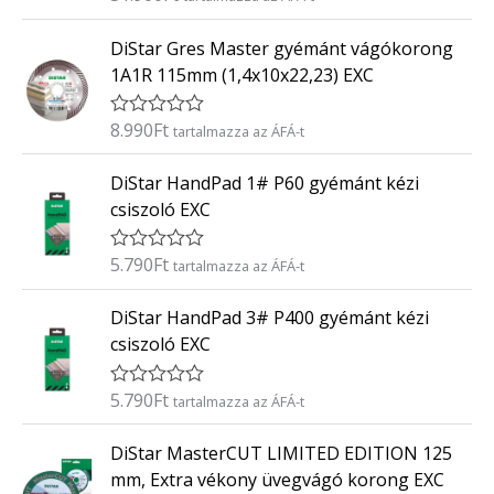
r
:
t
0
DiStar Gres Master gyémánt vágókorong
é
/
k
5
1A1R 115mm (1,4x10x22,23) EXC
e
l
é
8.990
Ft
É
tartalmazza az ÁFÁ-t
s
r
:
t
0
DiStar HandPad 1# P60 gyémánt kézi
é
/
k
5
csiszoló EXC
e
l
é
5.790
Ft
É
tartalmazza az ÁFÁ-t
s
r
:
t
0
DiStar HandPad 3# P400 gyémánt kézi
é
/
k
5
csiszoló EXC
e
l
é
5.790
Ft
É
tartalmazza az ÁFÁ-t
s
r
:
t
0
DiStar MasterCUT LIMITED EDITION 125
é
/
k
5
mm, Extra vékony üvegvágó korong EXC
e