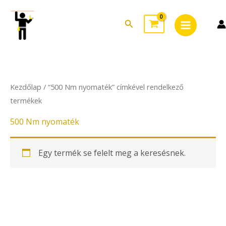
Skip
Main
to
Search
Menu
content
Kezdőlap
/ “500 Nm nyomaték” címkével rendelkező
termékek
500 Nm nyomaték
Egy termék se felelt meg a keresésnek.