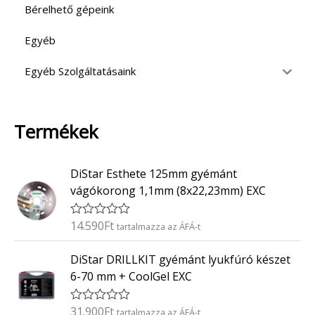
Bérelhető gépeink
Egyéb
Egyéb Szolgáltatásaink
Termékek
DiStar Esthete 125mm gyémánt
vágókorong 1,1mm (8x22,23mm) EXC
14.590
Ft
É
tartalmazza az ÁFÁ-t
r
t
DiStar DRILLKIT gyémánt lyukfúró készet
é
k
6-70 mm + CoolGel EXC
e
l
é
31.900
Ft
É
tartalmazza az ÁFÁ-t
s