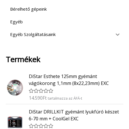
Bérelhető gépeink
Egyéb
Egyéb Szolgáltatásaink
Termékek
DiStar Esthete 125mm gyémánt
vágókorong 1,1mm (8x22,23mm) EXC
14.590
Ft
É
tartalmazza az ÁFÁ-t
r
t
DiStar DRILLKIT gyémánt lyukfúró készet
é
k
6-70 mm + CoolGel EXC
e
l