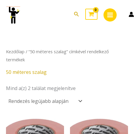
Sorted
Skip
Main
by
to
latest
Search
Menu
content
Kezdőlap
/ “50 méteres szalag” címkével rendelkező
termékek
50 méteres szalag
Mind a(z) 2 találat megjelenítve