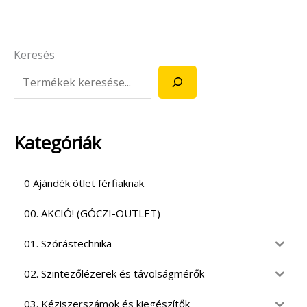
Keresés
Kategóriák
0 Ajándék ötlet férfiaknak
00. AKCIÓ! (GÓCZI-OUTLET)
01. Szórástechnika
02. Szintezőlézerek és távolságmérők
03. Kéziszerszámok és kiegészítők