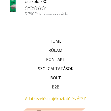
5
csiszoló EXC
e
l
é
5.790
Ft
É
tartalmazza az ÁFÁ-t
s
r
:
t
0
é
/
k
5
e
l
HOME
é
s
:
RÓLAM
0
/
KONTAKT
5
SZOLGÁLTATÁSOK
BOLT
B2B
Adatkezelési tájékoztató és ÁFSZ