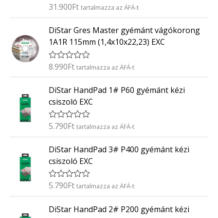
é
31.900
Ft
É
tartalmazza az ÁFÁ-t
s
r
:
t
0
DiStar Gres Master gyémánt vágókorong
é
/
k
5
1A1R 115mm (1,4x10x22,23) EXC
e
l
é
8.990
Ft
É
tartalmazza az ÁFÁ-t
s
r
:
t
0
DiStar HandPad 1# P60 gyémánt kézi
é
/
k
5
csiszoló EXC
e
l
é
5.790
Ft
É
tartalmazza az ÁFÁ-t
s
r
:
t
0
DiStar HandPad 3# P400 gyémánt kézi
é
/
k
5
csiszoló EXC
e
l
é
5.790
Ft
É
tartalmazza az ÁFÁ-t
s
r
:
t
0
DiStar HandPad 2# P200 gyémánt kézi
é
/
k