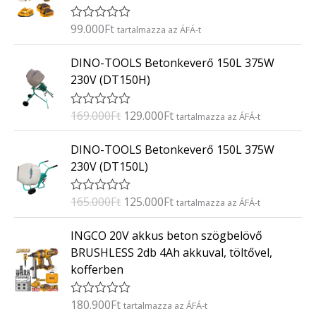
é
s
:
99.000
Ft
É
tartalmazza az ÁFÁ-t
0
r
/
t
O
C
5
DINO-TOOLS Betonkeverő 150L 375W
é
r
u
k
230V (DT150H)
e
i
r
l
g
r
é
169.000
Ft
129.000
Ft
É
tartalmazza az ÁFÁ-t
s
i
e
r
:
t
n
n
O
C
0
DINO-TOOLS Betonkeverő 150L 375W
é
/
a
t
r
u
k
5
230V (DT150L)
e
l
p
i
r
l
p
r
g
r
é
165.000
Ft
125.000
Ft
É
tartalmazza az ÁFÁ-t
s
r
i
i
e
r
:
i
c
t
n
n
0
INGCO 20V akkus beton szögbelövő
é
/
c
e
a
t
k
5
BRUSHLESS 2db 4Ah akkuval, töltővel,
e
i
e
l
p
kofferben
l
w
s
p
r
é
a
:
s
r
i
:
180.900
Ft
É
tartalmazza az ÁFÁ-t
s
1
i
c
0
r