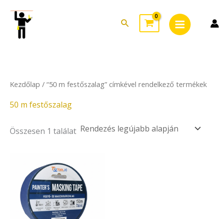
Skip
Main
to
Search
Menu
content
Kezdőlap
/ “50 m festőszalag” címkével rendelkező termékek
50 m festőszalag
Összesen 1 találat