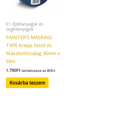
07. Építőanyagok és
segédanyagok
PAINTER’S MASKING
TAPE Krepp Festő és
Maszkolószalag 36mm x
50m
1.790
Ft
tartalmazza az ÁFÁ-t
Kosárba teszem