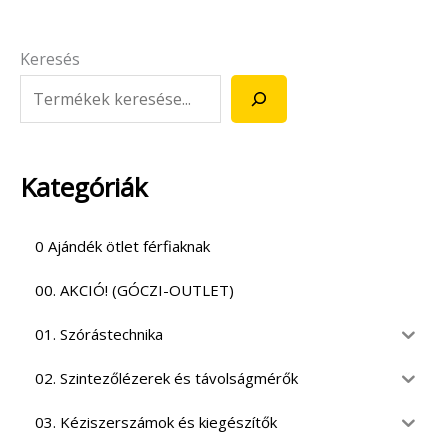
Keresés
Kategóriák
0 Ajándék ötlet férfiaknak
00. AKCIÓ! (GÓCZI-OUTLET)
01. Szórástechnika
02. Szintezőlézerek és távolságmérők
03. Kéziszerszámok és kiegészítők