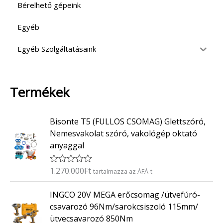
Bérelhető gépeink
Egyéb
Egyéb Szolgáltatásaink
Termékek
Bisonte T5 (FULLOS CSOMAG) Glettszóró,
Nemesvakolat szóró, vakológép oktató
anyaggal
1.270.000
Ft
É
tartalmazza az ÁFÁ-t
r
t
INGCO 20V MEGA erőcsomag /ütvefúró-
é
k
csavarozó 96Nm/sarokcsiszoló 115mm/
e
ütvecsavarozó 850Nm
l