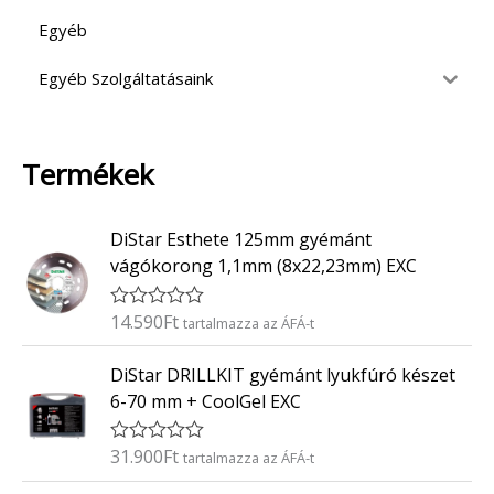
Egyéb
Egyéb Szolgáltatásaink
Termékek
DiStar Esthete 125mm gyémánt
vágókorong 1,1mm (8x22,23mm) EXC
14.590
Ft
É
tartalmazza az ÁFÁ-t
r
t
DiStar DRILLKIT gyémánt lyukfúró készet
é
k
6-70 mm + CoolGel EXC
e
l
é
31.900
Ft
É
tartalmazza az ÁFÁ-t
s
r
:
t