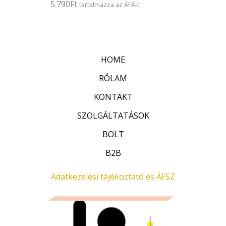
5.790
Ft
É
tartalmazza az ÁFÁ-t
s
r
:
t
0
é
/
k
5
e
l
HOME
é
s
:
RÓLAM
0
/
KONTAKT
5
SZOLGÁLTATÁSOK
BOLT
B2B
Adatkezelési tájékoztató és ÁFSZ