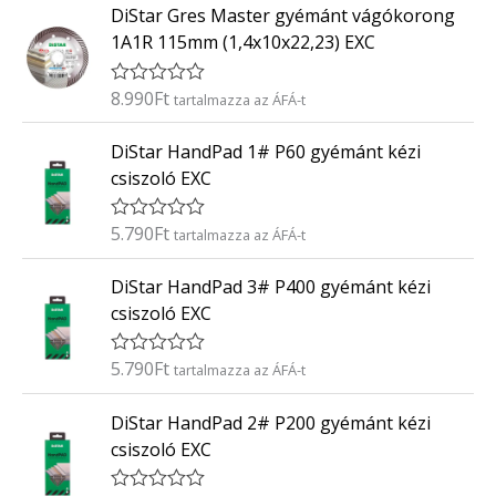
0
DiStar Gres Master gyémánt vágókorong
é
/
k
5
1A1R 115mm (1,4x10x22,23) EXC
e
l
é
8.990
Ft
É
tartalmazza az ÁFÁ-t
s
r
:
t
0
DiStar HandPad 1# P60 gyémánt kézi
é
/
k
5
csiszoló EXC
e
l
é
5.790
Ft
É
tartalmazza az ÁFÁ-t
s
r
:
t
0
DiStar HandPad 3# P400 gyémánt kézi
é
/
k
5
csiszoló EXC
e
l
é
5.790
Ft
É
tartalmazza az ÁFÁ-t
s
r
:
t
0
DiStar HandPad 2# P200 gyémánt kézi
é
/
k
5
csiszoló EXC
e
l
é