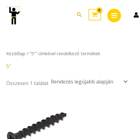
Skip
Main
to
Search
Menu
content
Kezdőlap
/ “5"” címkével rendelkező termékek
5"
Összesen 1 találat