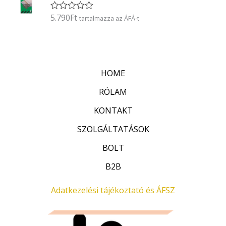
l
é
5.790
Ft
É
tartalmazza az ÁFÁ-t
s
r
:
t
0
é
/
k
5
e
l
HOME
é
s
:
RÓLAM
0
/
KONTAKT
5
SZOLGÁLTATÁSOK
BOLT
B2B
Adatkezelési tájékoztató és ÁFSZ