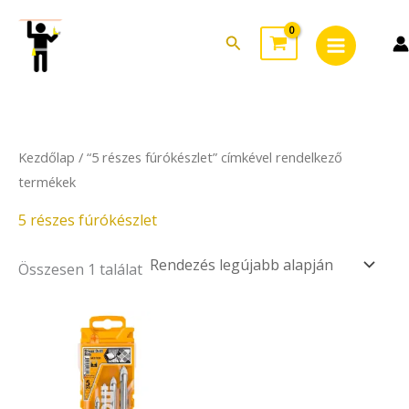
Skip
Main
to
Search
Menu
content
Kezdőlap
/ “5 részes fúrókészlet” címkével rendelkező
termékek
5 részes fúrókészlet
Összesen 1 találat