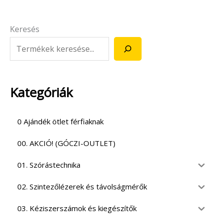
Keresés
Kategóriák
0 Ajándék ötlet férfiaknak
00. AKCIÓ! (GÓCZI-OUTLET)
01. Szórástechnika
02. Szintezőlézerek és távolságmérők
03. Kéziszerszámok és kiegészítők