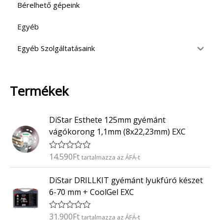
Bérelhető gépeink
Egyéb
Egyéb Szolgáltatásaink
Termékek
DiStar Esthete 125mm gyémánt
vágókorong 1,1mm (8x22,23mm) EXC
14.590
Ft
É
tartalmazza az ÁFÁ-t
r
t
DiStar DRILLKIT gyémánt lyukfúró készet
é
k
6-70 mm + CoolGel EXC
e
l
é
31.900
Ft
É
tartalmazza az ÁFÁ-t
s