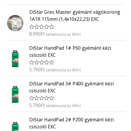
r
:
t
0
DiStar Gres Master gyémánt vágókorong
é
/
k
5
1A1R 115mm (1,4x10x22,23) EXC
e
l
é
8.990
Ft
É
tartalmazza az ÁFÁ-t
s
r
:
t
0
DiStar HandPad 1# P60 gyémánt kézi
é
/
k
5
csiszoló EXC
e
l
é
5.790
Ft
É
tartalmazza az ÁFÁ-t
s
r
:
t
0
DiStar HandPad 3# P400 gyémánt kézi
é
/
k
5
csiszoló EXC
e
l
é
5.790
Ft
É
tartalmazza az ÁFÁ-t
s
r
:
t
0
DiStar HandPad 2# P200 gyémánt kézi
é
/
k
5
csiszoló EXC
e