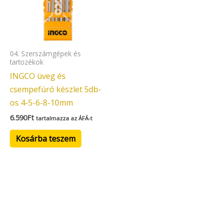
04. Szerszámgépek és
tartozékok
INGCO üveg és
csempefúró készlet 5db-
os 4-5-6-8-10mm
6.590
Ft
tartalmazza az ÁFÁ-t
Kosárba teszem