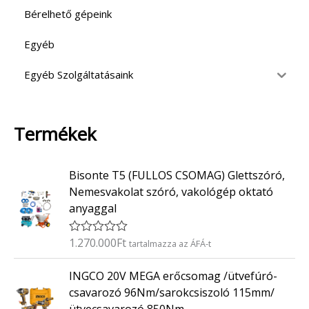
Bérelhető gépeink
Egyéb
Egyéb Szolgáltatásaink
Termékek
Bisonte T5 (FULLOS CSOMAG) Glettszóró,
Nemesvakolat szóró, vakológép oktató
anyaggal
1.270.000
Ft
É
tartalmazza az ÁFÁ-t
r
t
INGCO 20V MEGA erőcsomag /ütvefúró-
é
k
csavarozó 96Nm/sarokcsiszoló 115mm/
e
l