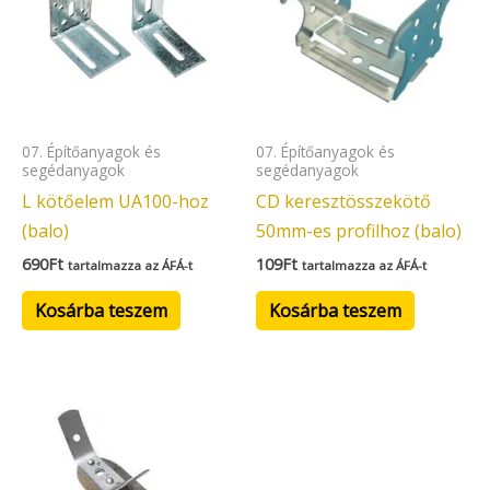
07. Építőanyagok és
07. Építőanyagok és
segédanyagok
segédanyagok
L kötőelem UA100-hoz
CD keresztösszekötő
(balo)
50mm-es profilhoz (balo)
690
Ft
109
Ft
tartalmazza az ÁFÁ-t
tartalmazza az ÁFÁ-t
Kosárba teszem
Kosárba teszem