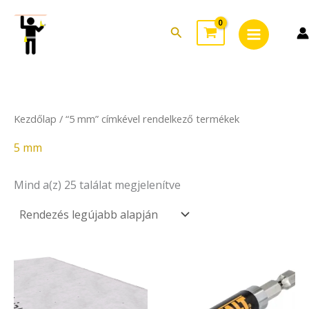
Sorted
Skip
Main
by
to
latest
Search
Menu
content
Kezdőlap
/ “5 mm” címkével rendelkező termékek
5 mm
Mind a(z) 25 találat megjelenítve