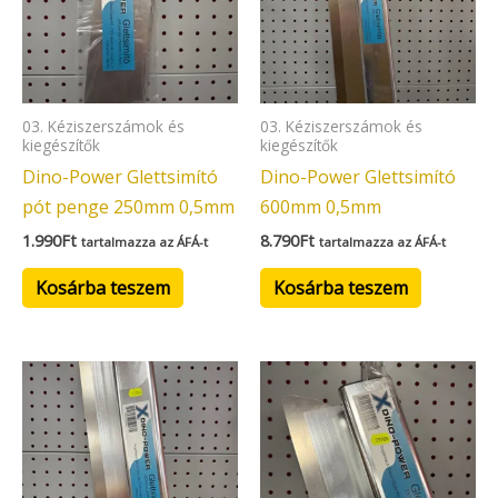
03. Kéziszerszámok és
03. Kéziszerszámok és
kiegészítők
kiegészítők
Dino-Power Glettsimító
Dino-Power Glettsimító
pót penge 250mm 0,5mm
600mm 0,5mm
1.990
Ft
8.790
Ft
tartalmazza az ÁFÁ-t
tartalmazza az ÁFÁ-t
Kosárba teszem
Kosárba teszem