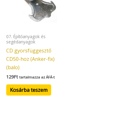
07. Építőanyagok és
segédanyagok
CD gyorsfüggesztő
CD50-hoz (Anker-fix)
(balo)
129
Ft
tartalmazza az ÁFÁ-t
Kosárba teszem