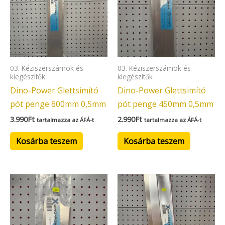
03. Kéziszerszámok és
03. Kéziszerszámok és
kiegészítők
kiegészítők
Dino-Power Glettsimító
Dino-Power Glettsimító
pót penge 600mm 0,5mm
pót penge 450mm 0,5mm
3.990
Ft
2.990
Ft
tartalmazza az ÁFÁ-t
tartalmazza az ÁFÁ-t
Kosárba teszem
Kosárba teszem