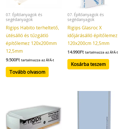
07. Építőanyagok és
07. Építőanyagok és
segédanyagok
segédanyagok
Rigips Habito terheltető,
Rigips Glasroc X
ütésálló és tűzgátló
időjárásálló építőlemez
építőlemez 120x200mm
120x200cm 12,5mm
12,5mm
14.990
Ft
tartalmazza az ÁFÁ-t
9.500
Ft
tartalmazza az ÁFÁ-t
Kosárba teszem
Tovább olvasom