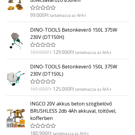
ütvecsavarozó 850Nm
é
s
:
99.000
Ft
É
tartalmazza az ÁFÁ-t
0
r
/
t
O
C
5
DINO-TOOLS Betonkeverő 150L 375W
é
r
u
k
230V (DT150H)
e
i
r
l
g
r
é
169.000
Ft
129.000
Ft
É
tartalmazza az ÁFÁ-t
s
i
e
r
:
t
n
n
O
C
0
DINO-TOOLS Betonkeverő 150L 375W
é
/
a
t
r
u
k
5
230V (DT150L)
e
l
p
i
r
l
p
r
g
r
é
165.000
Ft
125.000
Ft
É
tartalmazza az ÁFÁ-t
s
r
i
i
e
r
:
i
c
t
n
n
0
INGCO 20V akkus beton szögbelövő
é
/
c
e
a
t
k
5
BRUSHLESS 2db 4Ah akkuval, töltővel,
e
i
e
l
p
kofferben
l
w
s
p
r
é
a
:
s
r
i
:
180.900
Ft
É
tartalmazza az ÁFÁ-t