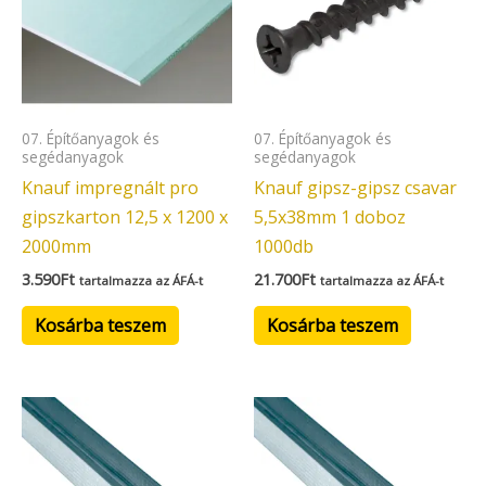
07. Építőanyagok és
07. Építőanyagok és
segédanyagok
segédanyagok
Knauf impregnált pro
Knauf gipsz-gipsz csavar
gipszkarton 12,5 x 1200 x
5,5x38mm 1 doboz
2000mm
1000db
3.590
Ft
21.700
Ft
tartalmazza az ÁFÁ-t
tartalmazza az ÁFÁ-t
Kosárba teszem
Kosárba teszem