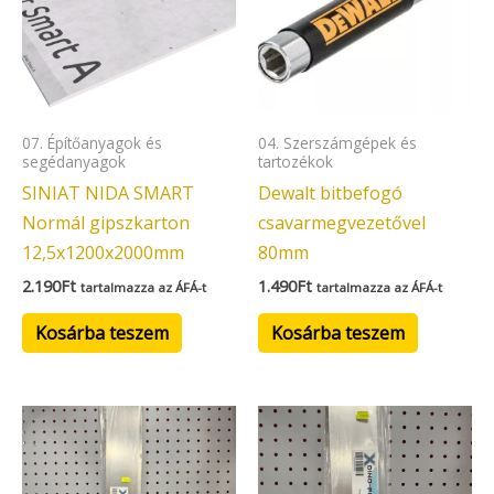
07. Építőanyagok és
04. Szerszámgépek és
segédanyagok
tartozékok
SINIAT NIDA SMART
Dewalt bitbefogó
Normál gipszkarton
csavarmegvezetővel
12,5x1200x2000mm
80mm
2.190
Ft
1.490
Ft
tartalmazza az ÁFÁ-t
tartalmazza az ÁFÁ-t
Kosárba teszem
Kosárba teszem