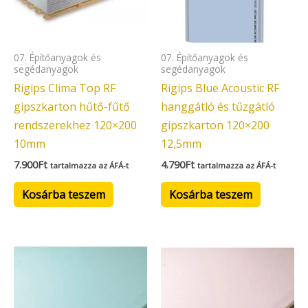
07. Építőanyagok és
07. Építőanyagok és
segédanyagok
segédanyagok
Rigips Clima Top RF
Rigips Blue Acoustic RF
gipszkarton hűtő-fűtő
hanggátló és tűzgátló
rendszerekhez 120×200
gipszkarton 120×200
10mm
12,5mm
7.900
Ft
4.790
Ft
tartalmazza az ÁFÁ-t
tartalmazza az ÁFÁ-t
Kosárba teszem
Kosárba teszem