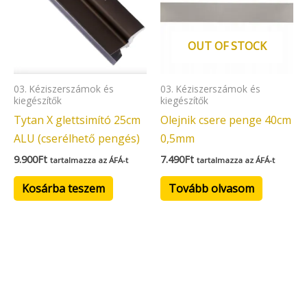
OUT OF STOCK
03. Kéziszerszámok és
03. Kéziszerszámok és
kiegészítők
kiegészítők
Tytan X glettsimító 25cm
Olejnik csere penge 40cm
ALU (cserélhető pengés)
0,5mm
9.900
Ft
7.490
Ft
tartalmazza az ÁFÁ-t
tartalmazza az ÁFÁ-t
Kosárba teszem
Tovább olvasom