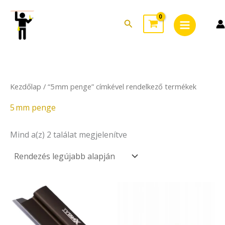
Sorted
Skip
Main
by
to
latest
Search
Menu
content
Kezdőlap
/ “5 mm penge” címkével rendelkező termékek
5 mm penge
Mind a(z) 2 találat megjelenítve