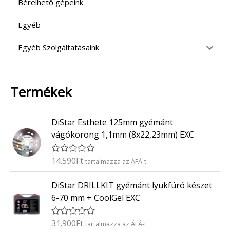
Bérelhető gépeink
Egyéb
Egyéb Szolgáltatásaink
Termékek
DiStar Esthete 125mm gyémánt
vágókorong 1,1mm (8x22,23mm) EXC
14.590
Ft
É
tartalmazza az ÁFÁ-t
r
t
DiStar DRILLKIT gyémánt lyukfúró készet
é
k
6-70 mm + CoolGel EXC
e
l
é
31.900
Ft
É
tartalmazza az ÁFÁ-t
s