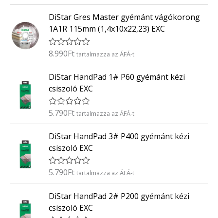
r
:
t
0
DiStar Gres Master gyémánt vágókorong
é
/
k
5
1A1R 115mm (1,4x10x22,23) EXC
e
l
é
8.990
Ft
É
tartalmazza az ÁFÁ-t
s
r
:
t
0
DiStar HandPad 1# P60 gyémánt kézi
é
/
k
5
csiszoló EXC
e
l
é
5.790
Ft
É
tartalmazza az ÁFÁ-t
s
r
:
t
0
DiStar HandPad 3# P400 gyémánt kézi
é
/
k
5
csiszoló EXC
e
l
é
5.790
Ft
É
tartalmazza az ÁFÁ-t
s
r
:
t
0
DiStar HandPad 2# P200 gyémánt kézi
é
/
k
5
csiszoló EXC
e