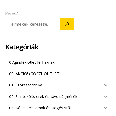
Keresés
Kategóriák
0 Ajándék ötlet férfiaknak
00. AKCIÓ! (GÓCZI-OUTLET)
01. Szórástechnika
02. Szintezőlézerek és távolságmérők
03. Kéziszerszámok és kiegészítők