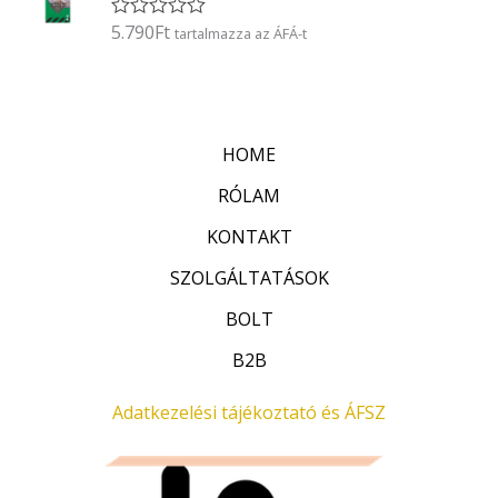
l
é
5.790
Ft
É
tartalmazza az ÁFÁ-t
s
r
:
t
0
é
/
k
5
e
l
HOME
é
s
:
RÓLAM
0
/
KONTAKT
5
SZOLGÁLTATÁSOK
BOLT
B2B
Adatkezelési tájékoztató és ÁFSZ