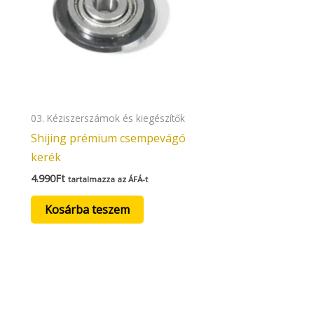
03. Kéziszerszámok és kiegészítők
Shijing prémium csempevágó
kerék
4.990
Ft
tartalmazza az ÁFÁ-t
Kosárba teszem