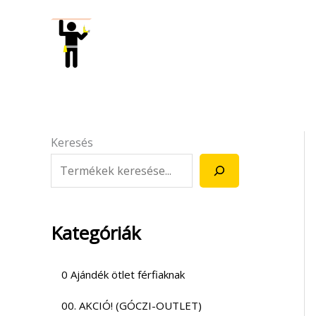
Skip
to
content
Keresés
Kategóriák
0 Ajándék ötlet férfiaknak
00. AKCIÓ! (GÓCZI-OUTLET)