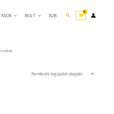
Search
TÁSOK
BOLT
B2B
ermékek