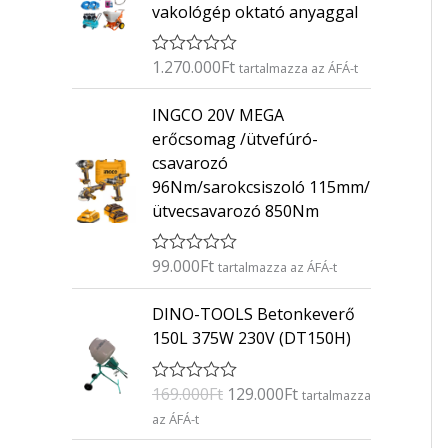
vakológép oktató anyaggal
1.270.000
Ft
É
tartalmazza az ÁFÁ-t
r
t
INGCO 20V MEGA
é
k
erőcsomag /ütvefúró-
e
csavarozó
l
é
96Nm/sarokcsiszoló 115mm/
s
ütvecsavarozó 850Nm
:
0
/
5
99.000
Ft
É
tartalmazza az ÁFÁ-t
r
t
O
C
DINO-TOOLS Betonkeverő
é
r
u
k
150L 375W 230V (DT150H)
e
i
r
l
g
r
é
169.000
Ft
129.000
Ft
É
s
tartalmazza
i
e
r
:
az ÁFÁ-t
n
n
t
0
é
/
a
t