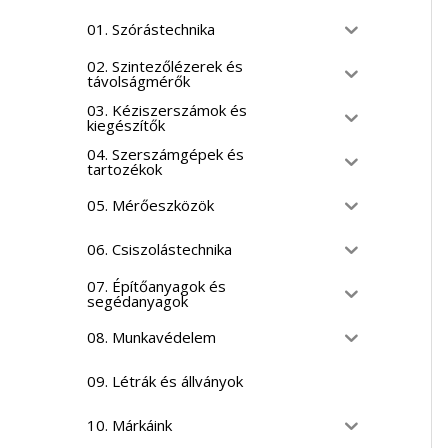
01. Szórástechnika
02. Szintezőlézerek és
távolságmérők
03. Kéziszerszámok és
kiegészítők
04. Szerszámgépek és
tartozékok
05. Mérőeszközök
06. Csiszolástechnika
07. Építőanyagok és
segédanyagok
08. Munkavédelem
09. Létrák és állványok
10. Márkáink