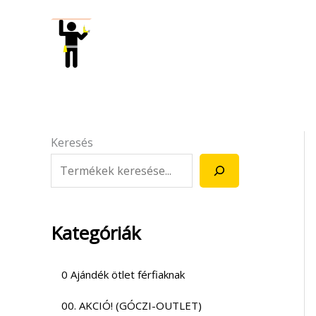
Skip
to
content
Keresés
Kategóriák
0 Ajándék ötlet férfiaknak
00. AKCIÓ! (GÓCZI-OUTLET)