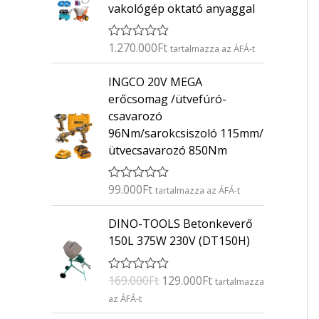
vakológép oktató anyaggal
1.270.000
Ft
É
tartalmazza az ÁFÁ-t
r
t
INGCO 20V MEGA
é
k
erőcsomag /ütvefúró-
e
csavarozó
l
é
96Nm/sarokcsiszoló 115mm/
s
ütvecsavarozó 850Nm
:
0
/
5
99.000
Ft
É
tartalmazza az ÁFÁ-t
r
t
O
C
DINO-TOOLS Betonkeverő
é
r
u
k
150L 375W 230V (DT150H)
e
i
r
l
g
r
é
169.000
Ft
129.000
Ft
É
s
tartalmazza
i
e
r
:
az ÁFÁ-t
n
n
t
0
é
/
a
t