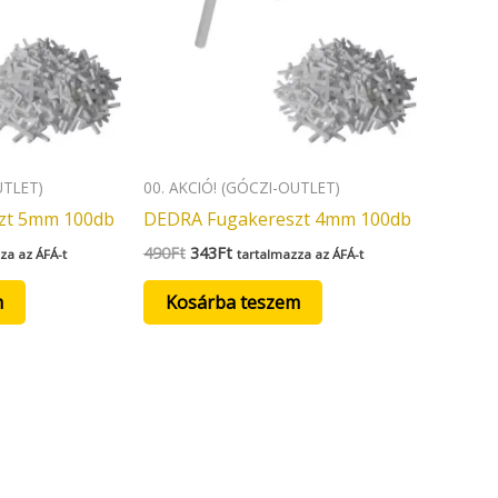
UTLET)
00. AKCIÓ! (GÓCZI-OUTLET)
zt 5mm 100db
DEDRA Fugakereszt 4mm 100db
490
Ft
343
Ft
za az ÁFÁ-t
tartalmazza az ÁFÁ-t
m
Kosárba teszem