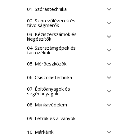
01. Szórástechnika
02. Szintezőlézerek és
távolságmérők
03. Kéziszerszámok és
kiegészítők
04. Szerszámgépek és
tartozékok
05. Mérőeszközök
06. Csiszolástechnika
07. Építőanyagok és
segédanyagok
08. Munkavédelem
09. Létrák és állványok
10. Márkáink