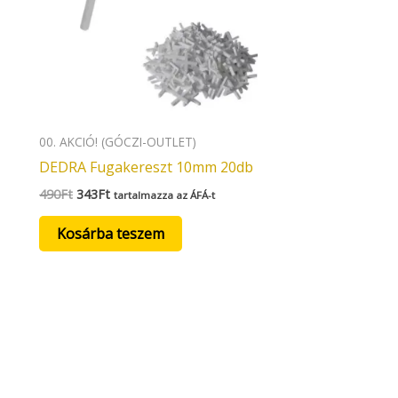
00. AKCIÓ! (GÓCZI-OUTLET)
DEDRA Fugakereszt 10mm 20db
490
Ft
343
Ft
tartalmazza az ÁFÁ-t
Kosárba teszem