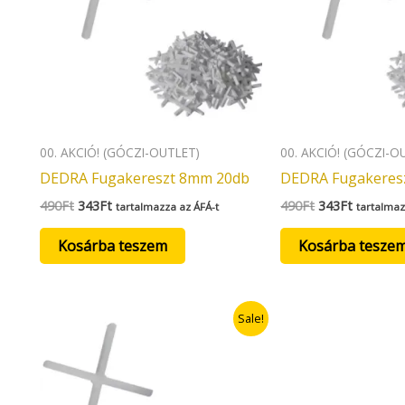
00. AKCIÓ! (GÓCZI-OUTLET)
00. AKCIÓ! (GÓCZI-O
DEDRA Fugakereszt 8mm 20db
DEDRA Fugakeres
490
Ft
343
Ft
490
Ft
343
Ft
tartalmazza az ÁFÁ-t
tartalmaz
Kosárba teszem
Kosárba tesze
Original
Current
Sale!
price
price
was:
is:
490Ft.
343Ft.