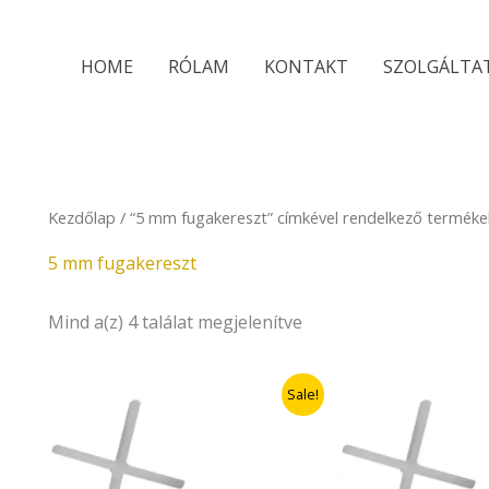
Sorted
by
latest
HOME
RÓLAM
KONTAKT
SZOLGÁLTA
Kezdőlap
/ “5 mm fugakereszt” címkével rendelkező terméke
5 mm fugakereszt
Mind a(z) 4 találat megjelenítve
Original
Current
Original
Current
Sale!
price
price
price
price
was:
is:
was:
is:
490Ft.
343Ft.
490Ft.
343Ft.