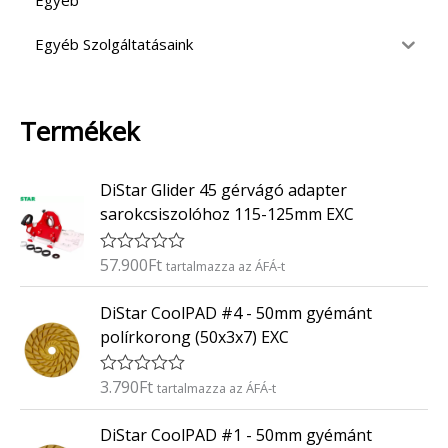
Egyéb
Egyéb Szolgáltatásaink
Termékek
DiStar Glider 45 gérvágó adapter
sarokcsiszolóhoz 115-125mm EXC
57.900
Ft
É
tartalmazza az ÁFÁ-t
r
t
DiStar CoolPAD #4 - 50mm gyémánt
é
k
polírkorong (50x3x7) EXC
e
l
é
3.790
Ft
É
tartalmazza az ÁFÁ-t
s
r
:
t
0
DiStar CoolPAD #1 - 50mm gyémánt
é
/