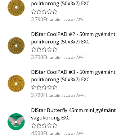
k
5
polírkorong (50x3x7) EXC
e
l
é
3.790
Ft
É
tartalmazza az ÁFÁ-t
s
r
:
t
0
DiStar CoolPAD #2 - 50mm gyémánt
é
/
k
5
polírkorong (50x3x7) EXC
e
l
é
3.790
Ft
É
tartalmazza az ÁFÁ-t
s
r
:
t
0
DiStar CoolPAD #3 - 50mm gyémánt
é
/
k
5
polírkorong (50x3x7) EXC
e
l
é
3.790
Ft
É
tartalmazza az ÁFÁ-t
s
r
:
t
0
DiStar Butterfly 45mm mini gyémánt
é
/
k
5
vágókorong EXC
e
l
é
4.990
Ft
É
tartalmazza az ÁFÁ-t
s
r