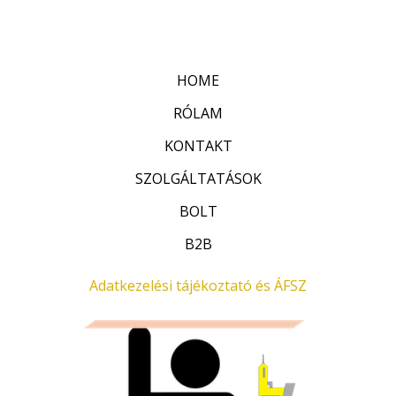
:
t
0
é
/
k
5
e
l
HOME
é
s
:
RÓLAM
0
/
KONTAKT
5
SZOLGÁLTATÁSOK
BOLT
B2B
Adatkezelési tájékoztató és ÁFSZ