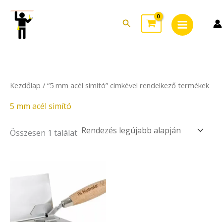
Skip
Main
to
Search
Menu
content
Kezdőlap
/ “5 mm acél simító” címkével rendelkező termékek
5 mm acél simító
Összesen 1 találat