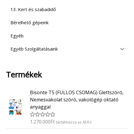
13. Kert és szabadidő
Bérelhető gépeink
Egyéb
Egyéb Szolgáltatásaink
Termékek
Bisonte T5 (FULLOS CSOMAG) Glettszóró,
Nemesvakolat szóró, vakológép oktató
anyaggal
1.270.000
Ft
É
tartalmazza az ÁFÁ-t
r
t