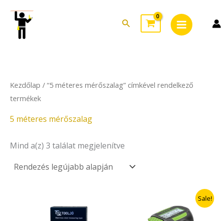
Sorted
Skip
Main
by
to
latest
Search
Menu
content
Kezdőlap
/ “5 méteres mérőszalag” címkével rendelkező
termékek
5 méteres mérőszalag
Mind a(z) 3 találat megjelenítve
Original
Current
Sale!
price
price
was:
is: