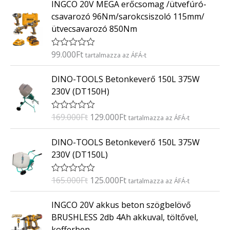
INGCO 20V MEGA erőcsomag /ütvefúró-
é
k
csavarozó 96Nm/sarokcsiszoló 115mm/
e
ütvecsavarozó 850Nm
l
é
s
:
99.000
Ft
É
tartalmazza az ÁFÁ-t
0
r
/
t
O
C
5
DINO-TOOLS Betonkeverő 150L 375W
é
r
u
k
230V (DT150H)
e
i
r
l
g
r
é
169.000
Ft
129.000
Ft
É
tartalmazza az ÁFÁ-t
s
i
e
r
:
t
n
n
O
C
0
DINO-TOOLS Betonkeverő 150L 375W
é
/
a
t
r
u
k
5
230V (DT150L)
e
l
p
i
r
l
p
r
g
r
é
165.000
Ft
125.000
Ft
É
tartalmazza az ÁFÁ-t
s
r
i
i
e
r
:
i
c
t
n
n
0
INGCO 20V akkus beton szögbelövő
é
/
c
e
a
t
k
5
BRUSHLESS 2db 4Ah akkuval, töltővel,
e
i
e
l
p
kofferben
l