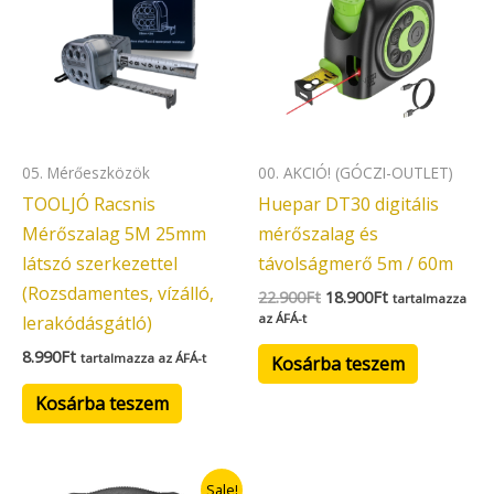
22.900Ft.
18.900Ft.
05. Mérőeszközök
00. AKCIÓ! (GÓCZI-OUTLET)
TOOLJÓ Racsnis
Huepar DT30 digitális
Mérőszalag 5M 25mm
mérőszalag és
látszó szerkezettel
távolságmerő 5m / 60m
(Rozsdamentes, vízálló,
22.900
Ft
18.900
Ft
tartalmazza
az ÁFÁ-t
lerakódásgátló)
8.990
Ft
tartalmazza az ÁFÁ-t
Kosárba teszem
Kosárba teszem
Original
Current
Sale!