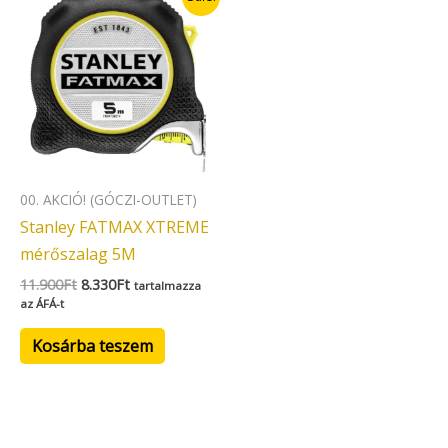
price
price
was:
is:
11.900Ft.
8.330Ft.
00. AKCIÓ! (GÓCZI-OUTLET)
Stanley FATMAX XTREME
mérőszalag 5M
11.900
Ft
8.330
Ft
tartalmazza
az ÁFÁ-t
Kosárba teszem