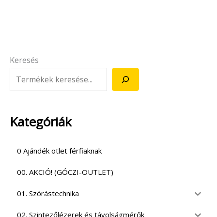
Keresés
Kategóriák
0 Ajándék ötlet férfiaknak
00. AKCIÓ! (GÓCZI-OUTLET)
01. Szórástechnika
02. Szintezőlézerek és távolságmérők