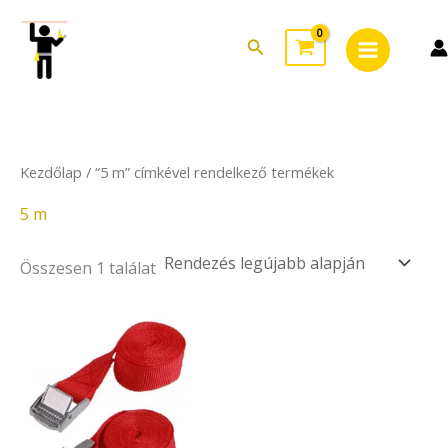
Skip
Main
to
Search
Menu
content
Kezdőlap
/ “5 m” címkével rendelkező termékek
5 m
Összesen 1 találat