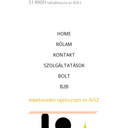
31.900
Ft
É
tartalmazza az ÁFÁ-t
s
r
:
t
0
é
/
k
5
e
l
HOME
é
s
:
RÓLAM
0
/
KONTAKT
5
SZOLGÁLTATÁSOK
BOLT
B2B
Adatkezelési tájékoztató és ÁFSZ