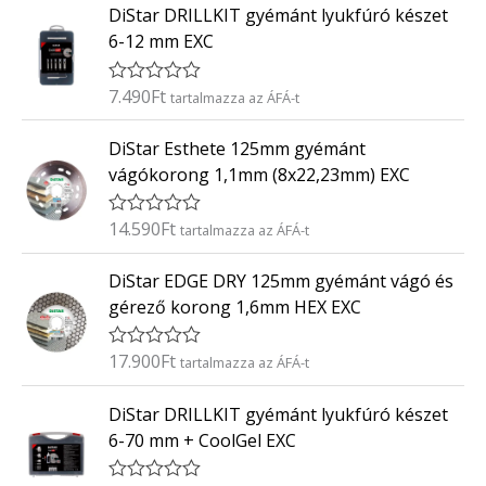
0
DiStar DRILLKIT gyémánt lyukfúró készet
é
/
k
5
6-12 mm EXC
e
l
é
7.490
Ft
É
tartalmazza az ÁFÁ-t
s
r
:
t
0
DiStar Esthete 125mm gyémánt
é
/
k
5
vágókorong 1,1mm (8x22,23mm) EXC
e
l
é
14.590
Ft
É
tartalmazza az ÁFÁ-t
s
r
:
t
0
DiStar EDGE DRY 125mm gyémánt vágó és
é
/
k
5
gérező korong 1,6mm HEX EXC
e
l
é
17.900
Ft
É
tartalmazza az ÁFÁ-t
s
r
:
t
0
DiStar DRILLKIT gyémánt lyukfúró készet
é
/
k
5
6-70 mm + CoolGel EXC
e
l
é