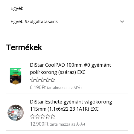
Egyéb
Egyéb Szolgáltatásaink
Termékek
DiStar CoolPAD 100mm #0 gyémánt
polírkorong (száraz) EXC
6.190
Ft
É
tartalmazza az ÁFÁ-t
r
t
DiStar Esthete gyémánt vágókorong
é
k
115mm (1,1x6x22,23 1A1R) EXC
e
l
é
12.900
Ft
É
tartalmazza az ÁFÁ-t
s
r
:
t