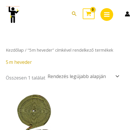
Skip
Main
to
Search
Menu
content
Kezdőlap
/ “5 m heveder” címkével rendelkező termékek
5 m heveder
Összesen 1 találat