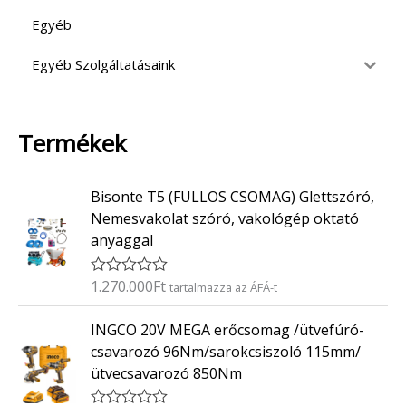
Egyéb
Egyéb Szolgáltatásaink
Termékek
Bisonte T5 (FULLOS CSOMAG) Glettszóró,
Nemesvakolat szóró, vakológép oktató
anyaggal
1.270.000
Ft
É
tartalmazza az ÁFÁ-t
r
t
INGCO 20V MEGA erőcsomag /ütvefúró-
é
k
csavarozó 96Nm/sarokcsiszoló 115mm/
e
ütvecsavarozó 850Nm
l
é
s