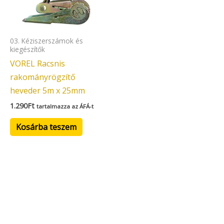
03. Kéziszerszámok és
kiegészítők
VOREL Racsnis
rakományrögzítő
heveder 5m x 25mm
1.290
Ft
tartalmazza az ÁFÁ-t
Kosárba teszem