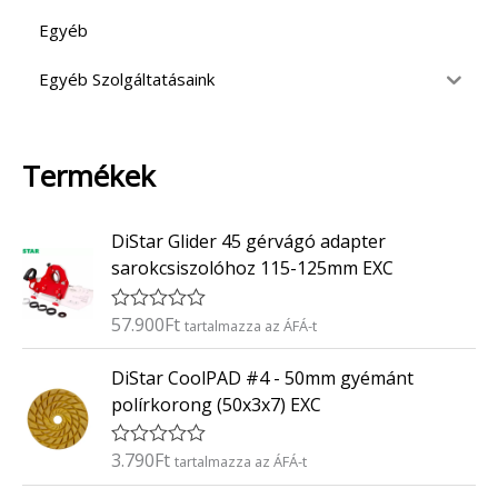
Egyéb
Egyéb Szolgáltatásaink
Termékek
DiStar Glider 45 gérvágó adapter
sarokcsiszolóhoz 115-125mm EXC
57.900
Ft
É
tartalmazza az ÁFÁ-t
r
t
DiStar CoolPAD #4 - 50mm gyémánt
é
k
polírkorong (50x3x7) EXC
e
l
é
3.790
Ft
É
tartalmazza az ÁFÁ-t
s
r
:
t