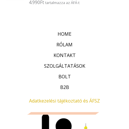
4.990
Ft
É
tartalmazza az ÁFÁ-t
s
r
:
t
0
é
/
k
5
e
l
HOME
é
s
:
RÓLAM
0
/
KONTAKT
5
SZOLGÁLTATÁSOK
BOLT
B2B
Adatkezelési tájékoztató és ÁFSZ