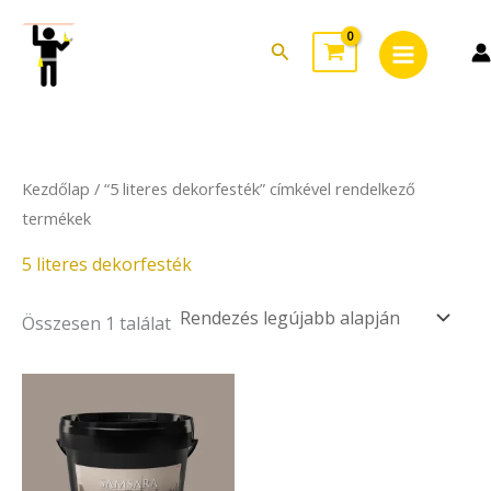
Skip
Main
to
Search
Menu
content
Kezdőlap
/ “5 literes dekorfesték” címkével rendelkező
termékek
5 literes dekorfesték
Összesen 1 találat