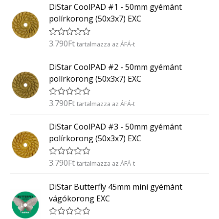
0
DiStar CoolPAD #1 - 50mm gyémánt
é
/
k
5
polírkorong (50x3x7) EXC
e
l
é
3.790
Ft
É
tartalmazza az ÁFÁ-t
s
r
:
t
0
DiStar CoolPAD #2 - 50mm gyémánt
é
/
k
5
polírkorong (50x3x7) EXC
e
l
é
3.790
Ft
É
tartalmazza az ÁFÁ-t
s
r
:
t
0
DiStar CoolPAD #3 - 50mm gyémánt
é
/
k
5
polírkorong (50x3x7) EXC
e
l
é
3.790
Ft
É
tartalmazza az ÁFÁ-t
s
r
:
t
0
DiStar Butterfly 45mm mini gyémánt
é
/
k
5
vágókorong EXC
e
l
é