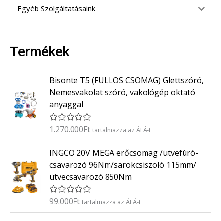
Egyéb Szolgáltatásaink
Termékek
Bisonte T5 (FULLOS CSOMAG) Glettszóró,
Nemesvakolat szóró, vakológép oktató
anyaggal
1.270.000
Ft
É
tartalmazza az ÁFÁ-t
r
t
INGCO 20V MEGA erőcsomag /ütvefúró-
é
k
csavarozó 96Nm/sarokcsiszoló 115mm/
e
ütvecsavarozó 850Nm
l
é
s
:
99.000
Ft
É
tartalmazza az ÁFÁ-t
0
r
/
t
O
C