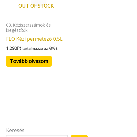
OUT OF STOCK
03. Kéziszerszámok és
kiegészítők
FLO Kézi permetező 0,5L
1.290
Ft
tartalmazza az ÁFÁ-t
Tovább olvasom
Keresés