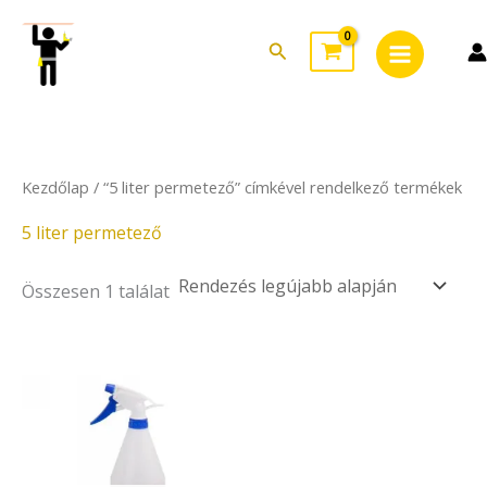
Skip
Main
to
Search
Menu
content
Kezdőlap
/ “5 liter permetező” címkével rendelkező termékek
5 liter permetező
Összesen 1 találat