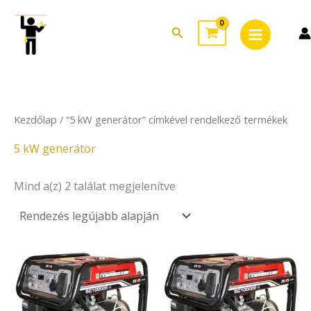
Sorted
Skip
Main
by
to
latest
Search
Menu
content
Kezdőlap
/ “5 kW generátor” címkével rendelkező termékek
5 kW generátor
Mind a(z) 2 találat megjelenítve