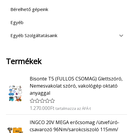
Bérelhető gépeink
Egyéb
Egyéb Szolgáltatásaink
Termékek
Bisonte T5 (FULLOS CSOMAG) Glettszóró,
Nemesvakolat szóró, vakológép oktató
anyaggal
1.270.000
Ft
É
tartalmazza az ÁFÁ-t
r
t
INGCO 20V MEGA erőcsomag /ütvefúró-
é
k
csavarozó 96Nm/sarokcsiszoló 115mm/
e