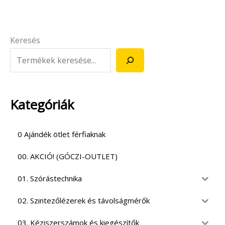
Keresés
Kategóriák
0 Ajándék ötlet férfiaknak
00. AKCIÓ! (GÓCZI-OUTLET)
01. Szórástechnika
02. Szintezőlézerek és távolságmérők
03. Kéziszerszámok és kiegészítők