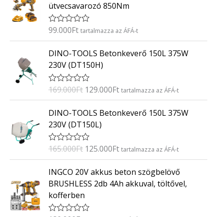
ütvecsavarozó 850Nm
l
é
s
:
99.000
Ft
É
tartalmazza az ÁFÁ-t
0
r
/
t
O
C
5
DINO-TOOLS Betonkeverő 150L 375W
é
r
u
k
230V (DT150H)
e
i
r
l
g
r
é
169.000
Ft
129.000
Ft
É
tartalmazza az ÁFÁ-t
s
i
e
r
:
t
n
n
O
C
0
DINO-TOOLS Betonkeverő 150L 375W
é
/
a
t
r
u
k
5
230V (DT150L)
e
l
p
i
r
l
p
r
g
r
é
165.000
Ft
125.000
Ft
É
tartalmazza az ÁFÁ-t
s
r
i
i
e
r
:
i
c
t
n
n
0
INGCO 20V akkus beton szögbelövő
é
/
c
e
a
t
k
5
BRUSHLESS 2db 4Ah akkuval, töltővel,
e
i
e
l
p
kofferben
l
w
s
p
r
é
a
:
s
r
i