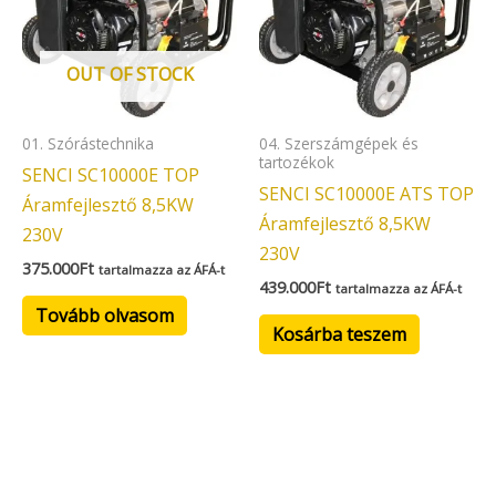
OUT OF STOCK
01. Szórástechnika
04. Szerszámgépek és
tartozékok
SENCI SC10000E TOP
SENCI SC10000E ATS TOP
Áramfejlesztő 8,5KW
Áramfejlesztő 8,5KW
230V
230V
375.000
Ft
tartalmazza az ÁFÁ-t
439.000
Ft
tartalmazza az ÁFÁ-t
Tovább olvasom
Kosárba teszem