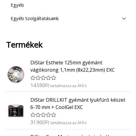
Egyéb
Egyéb Szolgáltatásaink
Termékek
DiStar Esthete 125mm gyémánt
vágókorong 1,1mm (8x22,23mm) EXC
14.590
Ft
É
tartalmazza az ÁFÁ-t
r
t
DiStar DRILLKIT gyémánt lyukfúró készet
é
k
6-70 mm + CoolGel EXC
e
l
é
31.900
Ft
É
tartalmazza az ÁFÁ-t
s
r
:
t
0