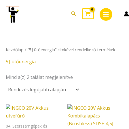
Sorted
Skip
Main
by
to
latest
Search
Menu
content
Kezdőlap
/ “5 J ütőenergia” címkével rendelkező termékek
5 J ütőenergia
Mind a(z) 2 találat megjelenítve
04. Szerszámgépek és