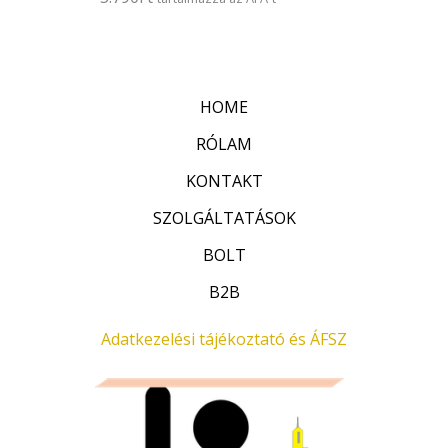
s
r
:
t
0
é
/
k
5
e
l
HOME
é
s
:
RÓLAM
0
/
KONTAKT
5
SZOLGÁLTATÁSOK
BOLT
B2B
Adatkezelési tájékoztató és ÁFSZ