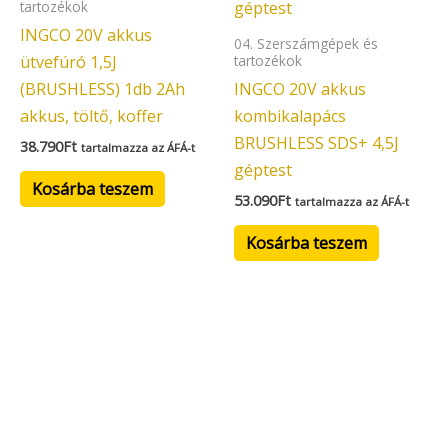
tartozékok
INGCO 20V akkus
04. Szerszámgépek és
ütvefúró 1,5J
tartozékok
(BRUSHLESS) 1db 2Ah
INGCO 20V akkus
akkus, töltő, koffer
kombikalapács
BRUSHLESS SDS+ 4,5J
38.790
Ft
tartalmazza az ÁFÁ-t
géptest
Kosárba teszem
53.090
Ft
tartalmazza az ÁFÁ-t
Kosárba teszem