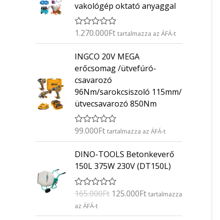
vakológép oktató anyaggal
1.270.000
Ft
É
tartalmazza az ÁFÁ-t
r
t
INGCO 20V MEGA
é
k
erőcsomag /ütvefúró-
e
csavarozó
l
é
96Nm/sarokcsiszoló 115mm/
s
ütvecsavarozó 850Nm
:
0
/
5
99.000
Ft
É
tartalmazza az ÁFÁ-t
r
t
O
C
DINO-TOOLS Betonkeverő
é
r
u
k
150L 375W 230V (DT150L)
e
i
r
l
g
r
é
165.000
Ft
125.000
Ft
É
s
tartalmazza
i
e
r
:
az ÁFÁ-t
n
n
t
0
é
/
a
t