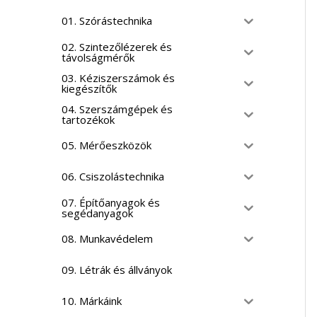
01. Szórástechnika
02. Szintezőlézerek és
távolságmérők
03. Kéziszerszámok és
kiegészítők
04. Szerszámgépek és
tartozékok
05. Mérőeszközök
06. Csiszolástechnika
07. Építőanyagok és
segédanyagok
08. Munkavédelem
09. Létrák és állványok
10. Márkáink