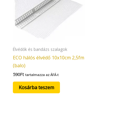
Élvédők és bandázs szalagok
ECO hálós élvédő 10x10cm 2,5fm
(balo)
590
Ft
tartalmazza az ÁFÁ-t
Kosárba teszem