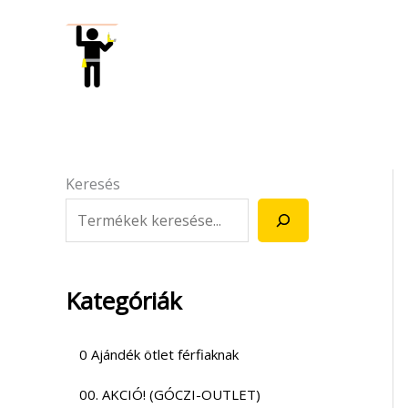
Skip
to
content
Keresés
Kategóriák
0 Ajándék ötlet férfiaknak
00. AKCIÓ! (GÓCZI-OUTLET)