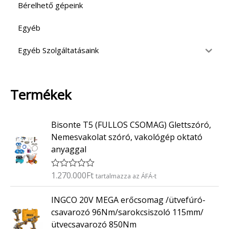
Bérelhető gépeink
Egyéb
Egyéb Szolgáltatásaink
Termékek
Bisonte T5 (FULLOS CSOMAG) Glettszóró,
Nemesvakolat szóró, vakológép oktató
anyaggal
1.270.000
Ft
É
tartalmazza az ÁFÁ-t
r
t
INGCO 20V MEGA erőcsomag /ütvefúró-
é
k
csavarozó 96Nm/sarokcsiszoló 115mm/
e
ütvecsavarozó 850Nm
l