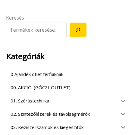
Keresés
Kategóriák
0 Ajándék ötlet férfiaknak
00. AKCIÓ! (GÓCZI-OUTLET)
01. Szórástechnika
02. Szintezőlézerek és távolságmérők
03. Kéziszerszámok és kiegészítők