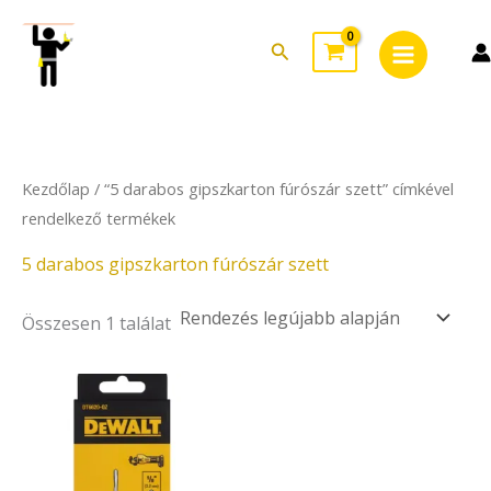
Skip
Main
to
Search
Menu
content
Kezdőlap
/ “5 darabos gipszkarton fúrószár szett” címkével
rendelkező termékek
5 darabos gipszkarton fúrószár szett
Összesen 1 találat