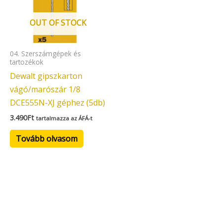
OUT OF STOCK
04. Szerszámgépek és
tartozékok
Dewalt gipszkarton
vágó/marószár 1/8
DCE555N-XJ géphez (5db)
3.490
Ft
tartalmazza az ÁFÁ-t
Tovább olvasom