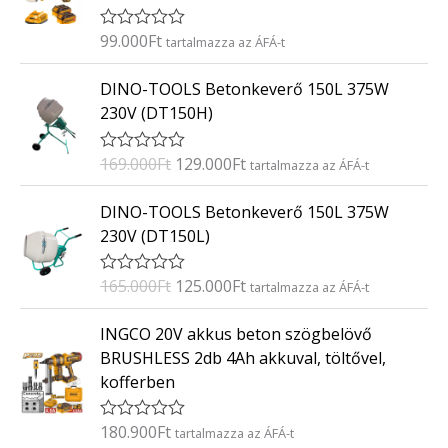
é
s
:
99.000
Ft
É
tartalmazza az ÁFÁ-t
0
r
/
t
O
C
5
DINO-TOOLS Betonkeverő 150L 375W
é
r
u
k
230V (DT150H)
e
i
r
l
g
r
é
169.000
Ft
129.000
Ft
É
tartalmazza az ÁFÁ-t
s
i
e
r
:
t
n
n
O
C
0
DINO-TOOLS Betonkeverő 150L 375W
é
/
a
t
r
u
k
5
230V (DT150L)
e
l
p
i
r
l
p
r
g
r
é
165.000
Ft
125.000
Ft
É
tartalmazza az ÁFÁ-t
s
r
i
i
e
r
:
i
c
t
n
n
0
INGCO 20V akkus beton szögbelövő
é
/
c
e
a
t
k
5
BRUSHLESS 2db 4Ah akkuval, töltővel,
e
i
e
l
p
kofferben
l
w
s
p
r
é
a
:
s
r
i
:
180.900
Ft
É
tartalmazza az ÁFÁ-t
s
1
i
c
0
r