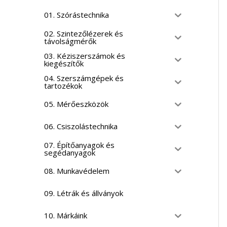
01. Szórástechnika
02. Szintezőlézerek és
távolságmérők
03. Kéziszerszámok és
kiegészítők
04. Szerszámgépek és
tartozékok
05. Mérőeszközök
06. Csiszolástechnika
07. Építőanyagok és
segédanyagok
08. Munkavédelem
09. Létrák és állványok
10. Márkáink