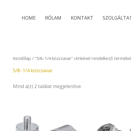
Sorted
by
latest
HOME
RÓLAM
KONTAKT
SZOLGÁLTA
Kezdőlap
/ “5/8–1/4 közcsavar” címkével rendelkező terméke
5/8–1/4 közcsavar
Mind a(z) 2 találat megjelenítve