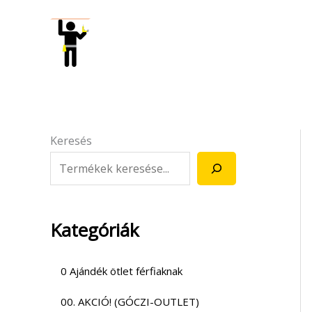
Skip
to
content
Keresés
Kategóriák
0 Ajándék ötlet férfiaknak
00. AKCIÓ! (GÓCZI-OUTLET)