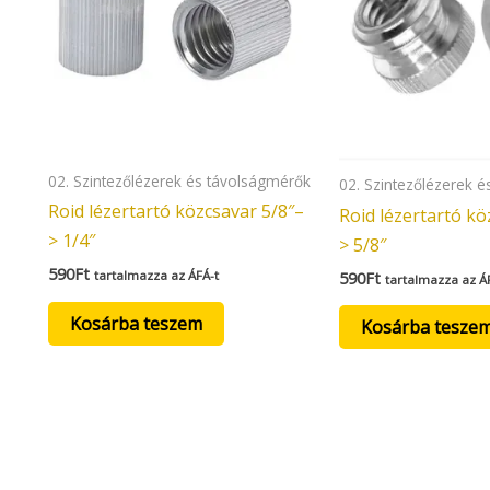
02. Szintezőlézerek és távolságmérők
02. Szintezőlézerek 
Roid lézertartó közcsavar 5/8″–
Roid lézertartó kö
> 1/4″
> 5/8″
590
Ft
tartalmazza az ÁFÁ-t
590
Ft
tartalmazza az Á
Kosárba teszem
Kosárba tesze