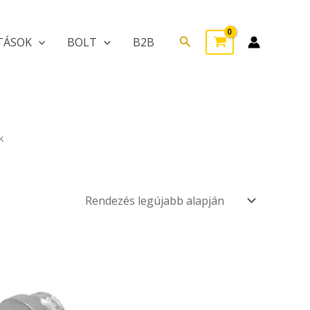
Search
TÁSOK
BOLT
B2B
k