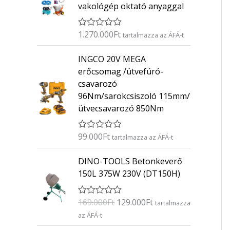
vakológép oktató anyaggal
1.270.000
Ft
É
tartalmazza az ÁFÁ-t
r
t
INGCO 20V MEGA
é
k
erőcsomag /ütvefúró-
e
csavarozó
l
é
96Nm/sarokcsiszoló 115mm/
s
ütvecsavarozó 850Nm
:
0
/
5
99.000
Ft
É
tartalmazza az ÁFÁ-t
r
t
O
C
DINO-TOOLS Betonkeverő
é
r
u
k
150L 375W 230V (DT150H)
e
i
r
l
g
r
é
169.000
Ft
129.000
Ft
É
s
tartalmazza
i
e
r
:
az ÁFÁ-t
n
n
t
0
é
/
a
t