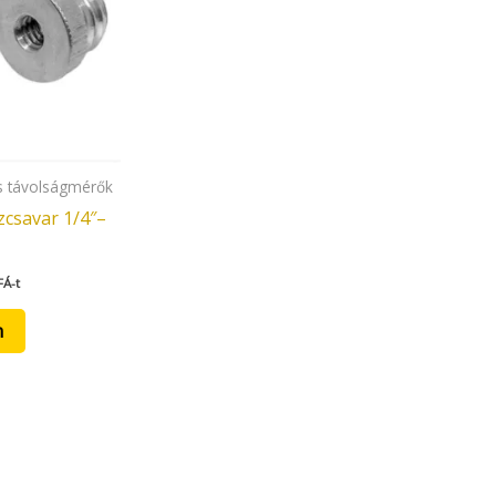
és távolságmérők
zcsavar 1/4″–
FÁ-t
m