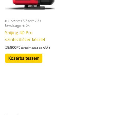
02. Szintezőlézerek és
távolságmérők
Shijing 4D Pro
szintezőlézer készlet
59.900
Ft
tartalmazza az ÁFÁ-t
Kosárba teszem