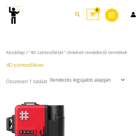
Skip
Main
to
Search
Menu
content
Kezdőlap
/ “4D szintezőlézer” címkével rendelkező termékek
4D szintezőlézer
Összesen 1 találat