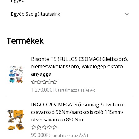
Egyéb
Egyéb Szolgáltatásaink
Termékek
Bisonte T5 (FULLOS CSOMAG) Glettszóró,
Nemesvakolat szóró, vakológép oktató
anyaggal
1.270.000
Ft
É
tartalmazza az ÁFÁ-t
r
t
INGCO 20V MEGA erőcsomag /ütvefúró-
é
k
csavarozó 96Nm/sarokcsiszoló 115mm/
e
ütvecsavarozó 850Nm
l
é
s
:
99.000
Ft
É
tartalmazza az ÁFÁ-t
0