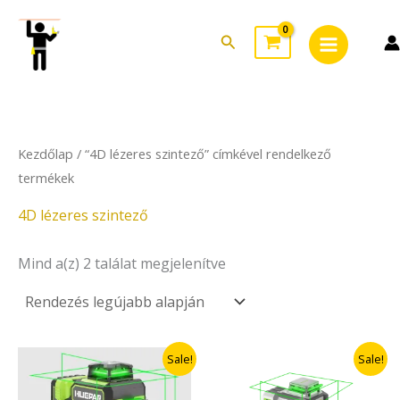
Sorted
Skip
Main
by
to
latest
Search
Menu
content
Kezdőlap
/ “4D lézeres szintező” címkével rendelkező
termékek
4D lézeres szintező
Mind a(z) 2 találat megjelenítve
Original
Current
Original
Current
Sale!
Sale!
price
price
price
price
was:
is:
was:
is: