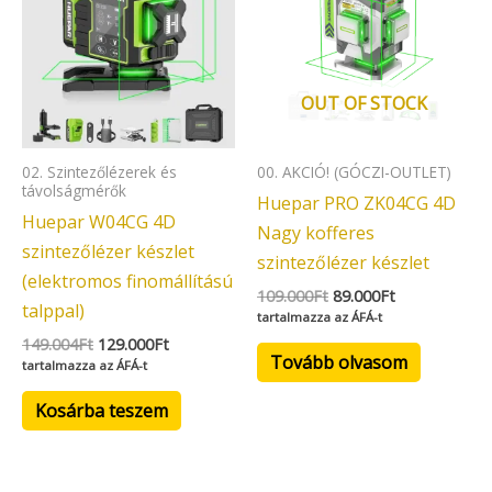
149.004Ft.
129.000Ft.
109.000Ft.
89.000Ft.
OUT OF STOCK
02. Szintezőlézerek és
00. AKCIÓ! (GÓCZI-OUTLET)
távolságmérők
Huepar PRO ZK04CG 4D
Huepar W04CG 4D
Nagy kofferes
szintezőlézer készlet
szintezőlézer készlet
(elektromos finomállítású
109.000
Ft
89.000
Ft
talppal)
tartalmazza az ÁFÁ-t
149.004
Ft
129.000
Ft
Tovább olvasom
tartalmazza az ÁFÁ-t
Kosárba teszem