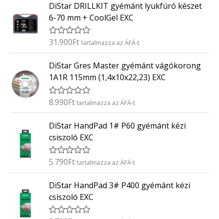
DiStar DRILLKIT gyémánt lyukfúró készet
é
k
6-70 mm + CoolGel EXC
e
l
é
31.900
Ft
É
tartalmazza az ÁFÁ-t
s
r
:
t
0
DiStar Gres Master gyémánt vágókorong
é
/
k
5
1A1R 115mm (1,4x10x22,23) EXC
e
l
é
8.990
Ft
É
tartalmazza az ÁFÁ-t
s
r
:
t
0
DiStar HandPad 1# P60 gyémánt kézi
é
/
k
5
csiszoló EXC
e
l
é
5.790
Ft
É
tartalmazza az ÁFÁ-t
s
r
:
t
0
DiStar HandPad 3# P400 gyémánt kézi
é
/
k
5
csiszoló EXC
e
l
é