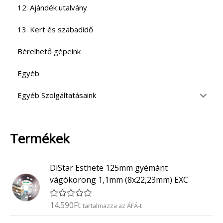
12. Ajándék utalvány
13. Kert és szabadidő
Bérelhető gépeink
Egyéb
Egyéb Szolgáltatásaink
Termékek
DiStar Esthete 125mm gyémánt
vágókorong 1,1mm (8x22,23mm) EXC
14.590
Ft
É
tartalmazza az ÁFÁ-t
r
t