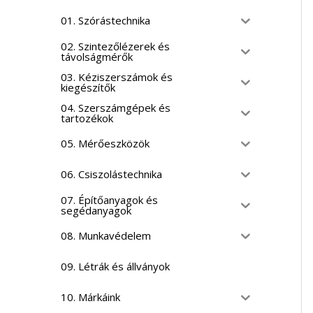
01. Szórástechnika
02. Szintezőlézerek és
távolságmérők
03. Kéziszerszámok és
kiegészítők
04. Szerszámgépek és
tartozékok
05. Mérőeszközök
06. Csiszolástechnika
07. Építőanyagok és
segédanyagok
08. Munkavédelem
09. Létrák és állványok
10. Márkáink