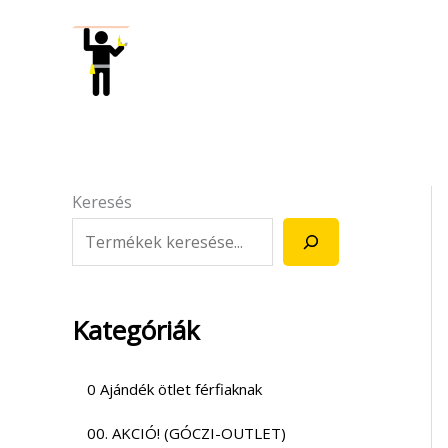
Skip
to
content
Keresés
Kategóriák
0 Ajándék ötlet férfiaknak
00. AKCIÓ! (GÓCZI-OUTLET)