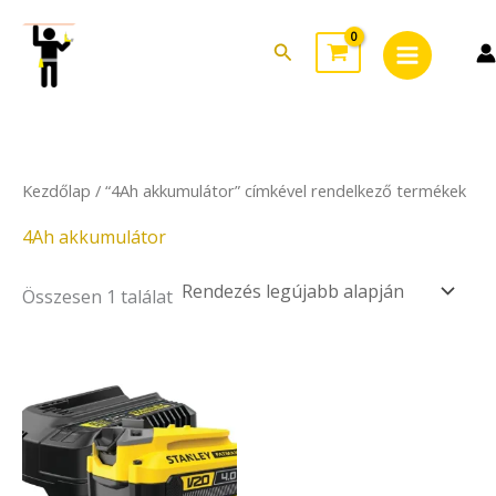
Skip
Main
to
Search
Menu
content
Kezdőlap
/ “4Ah akkumulátor” címkével rendelkező termékek
4Ah akkumulátor
Összesen 1 találat