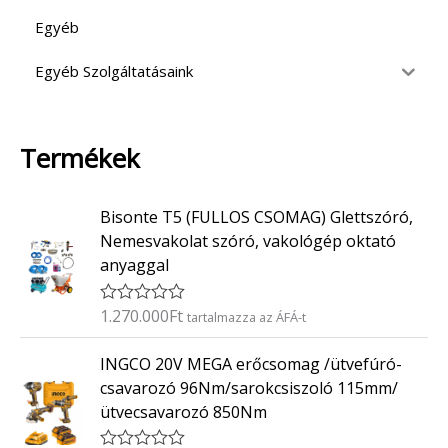
Egyéb
Egyéb Szolgáltatásaink
Termékek
Bisonte T5 (FULLOS CSOMAG) Glettszóró,
Nemesvakolat szóró, vakológép oktató
anyaggal
1.270.000
Ft
É
tartalmazza az ÁFÁ-t
r
t
INGCO 20V MEGA erőcsomag /ütvefúró-
é
k
csavarozó 96Nm/sarokcsiszoló 115mm/
e
ütvecsavarozó 850Nm
l
é
s