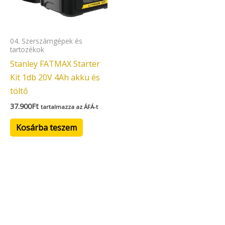
04. Szerszámgépek és
tartozékok
Stanley FATMAX Starter
Kit 1db 20V 4Ah akku és
töltő
37.900
Ft
tartalmazza az ÁFÁ-t
Kosárba teszem