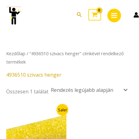
Skip
Main
to
Search
Menu
content
Kezdőlap
/ “4936510 szivacs henger” címkével rendelkező
termékek
4936510 szivacs henger
Összesen 1 találat
Original
Current
Sale!
price
price
was:
is:
6.090Ft.
4.263Ft.