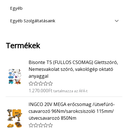
Egyéb
Egyéb Szolgáltatásaink
Termékek
Bisonte T5 (FULLOS CSOMAG) Glettszóró,
Nemesvakolat szóró, vakológép oktató
anyaggal
1.270.000
Ft
É
tartalmazza az ÁFÁ-t
r
t
INGCO 20V MEGA erőcsomag /ütvefúró-
é
k
csavarozó 96Nm/sarokcsiszoló 115mm/
e
ütvecsavarozó 850Nm
l
é
s