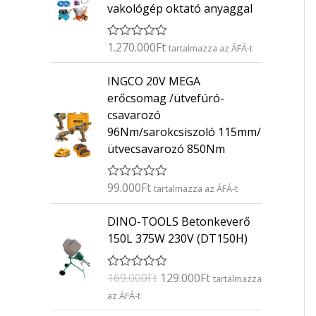
vakológép oktató anyaggal
1.270.000
Ft
É
tartalmazza az ÁFÁ-t
r
t
INGCO 20V MEGA
é
k
erőcsomag /ütvefúró-
e
csavarozó
l
é
96Nm/sarokcsiszoló 115mm/
s
ütvecsavarozó 850Nm
:
0
/
5
99.000
Ft
É
tartalmazza az ÁFÁ-t
r
t
O
C
DINO-TOOLS Betonkeverő
é
r
u
k
150L 375W 230V (DT150H)
e
i
r
l
g
r
é
169.000
Ft
129.000
Ft
É
s
tartalmazza
i
e
r
:
az ÁFÁ-t
n
n
t
0
é
/
a
t