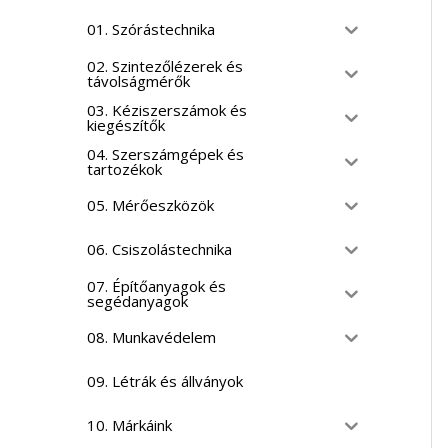
01. Szórástechnika
02. Szintezőlézerek és
távolságmérők
03. Kéziszerszámok és
kiegészítők
04. Szerszámgépek és
tartozékok
05. Mérőeszközök
06. Csiszolástechnika
07. Építőanyagok és
segédanyagok
08. Munkavédelem
09. Létrák és állványok
10. Márkáink