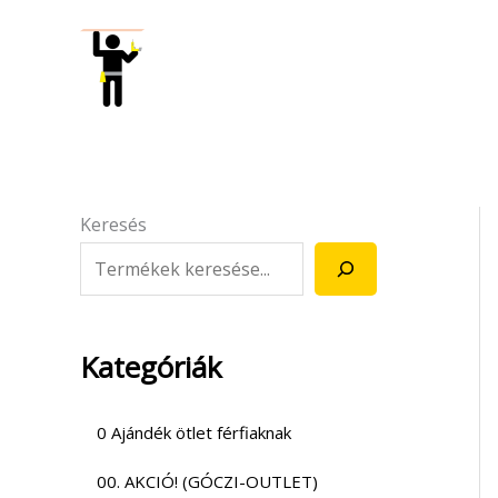
Skip
to
content
Keresés
Kategóriák
0 Ajándék ötlet férfiaknak
00. AKCIÓ! (GÓCZI-OUTLET)