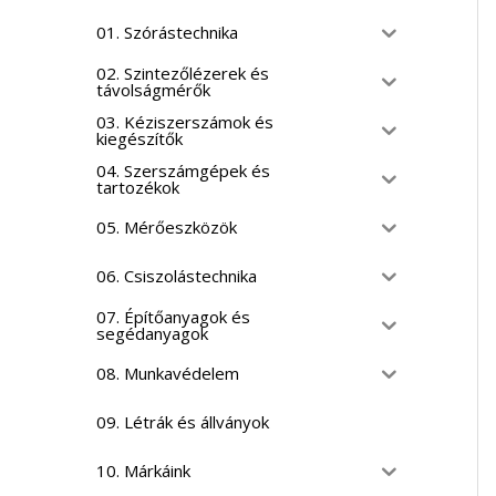
01. Szórástechnika
02. Szintezőlézerek és
távolságmérők
03. Kéziszerszámok és
kiegészítők
04. Szerszámgépek és
tartozékok
05. Mérőeszközök
06. Csiszolástechnika
07. Építőanyagok és
segédanyagok
08. Munkavédelem
09. Létrák és állványok
10. Márkáink