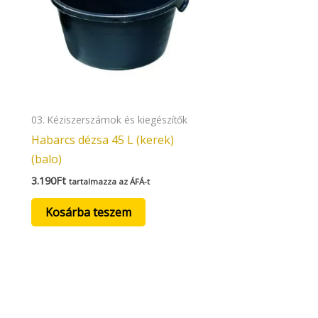
03. Kéziszerszámok és kiegészítők
Habarcs dézsa 45 L (kerek)
(balo)
3.190
Ft
tartalmazza az ÁFÁ-t
Kosárba teszem