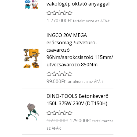
vakológép oktató anyaggal
1.270.000
Ft
É
tartalmazza az ÁFÁ-t
r
t
INGCO 20V MEGA
é
k
erőcsomag /ütvefúró-
e
csavarozó
l
é
96Nm/sarokcsiszoló 115mm/
s
ütvecsavarozó 850Nm
:
0
/
5
99.000
Ft
É
tartalmazza az ÁFÁ-t
r
t
O
C
DINO-TOOLS Betonkeverő
é
r
u
k
150L 375W 230V (DT150H)
e
i
r
l
g
r
é
169.000
Ft
129.000
Ft
É
s
tartalmazza
i
e
r
:
az ÁFÁ-t
n
n
t
0
é
/
a
t