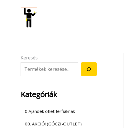
Skip
to
content
Keresés
Kategóriák
0 Ajándék ötlet férfiaknak
00. AKCIÓ! (GÓCZI-OUTLET)