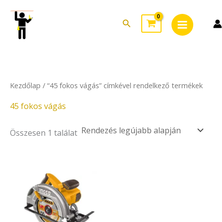
Skip
Main
to
Search
Menu
content
Kezdőlap
/ “45 fokos vágás” címkével rendelkező termékek
45 fokos vágás
Összesen 1 találat