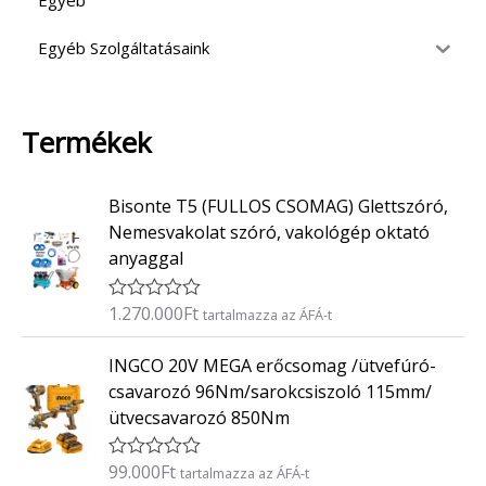
Egyéb
Egyéb Szolgáltatásaink
Termékek
Bisonte T5 (FULLOS CSOMAG) Glettszóró,
Nemesvakolat szóró, vakológép oktató
anyaggal
1.270.000
Ft
É
tartalmazza az ÁFÁ-t
r
t
INGCO 20V MEGA erőcsomag /ütvefúró-
é
k
csavarozó 96Nm/sarokcsiszoló 115mm/
e
ütvecsavarozó 850Nm
l
é
s
:
99.000
Ft
É
tartalmazza az ÁFÁ-t
0