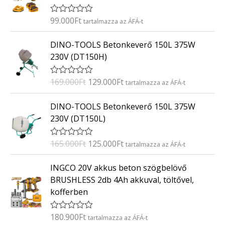
é
s
:
99.000
Ft
É
tartalmazza az ÁFÁ-t
0
r
/
t
O
C
5
DINO-TOOLS Betonkeverő 150L 375W
é
r
u
k
230V (DT150H)
e
i
r
l
g
r
é
169.000
Ft
129.000
Ft
É
tartalmazza az ÁFÁ-t
s
i
e
r
:
t
n
n
O
C
0
DINO-TOOLS Betonkeverő 150L 375W
é
/
a
t
r
u
k
5
230V (DT150L)
e
l
p
i
r
l
p
r
g
r
é
165.000
Ft
125.000
Ft
É
tartalmazza az ÁFÁ-t
s
r
i
i
e
r
:
i
c
t
n
n
0
INGCO 20V akkus beton szögbelövő
é
/
c
e
a
t
k
5
BRUSHLESS 2db 4Ah akkuval, töltővel,
e
i
e
l
p
kofferben
l
w
s
p
r
é
a
:
s
r
i
:
180.900
Ft
É
tartalmazza az ÁFÁ-t
s
1
i
c
0
r