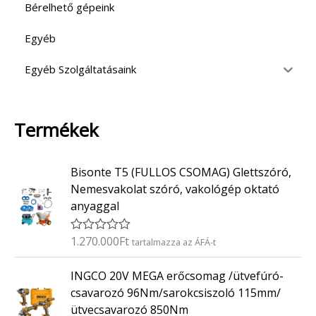
Bérelhető gépeink
Egyéb
Egyéb Szolgáltatásaink
Termékek
Bisonte T5 (FULLOS CSOMAG) Glettszóró,
Nemesvakolat szóró, vakológép oktató
anyaggal
1.270.000
Ft
É
tartalmazza az ÁFÁ-t
r
t
INGCO 20V MEGA erőcsomag /ütvefúró-
é
k
csavarozó 96Nm/sarokcsiszoló 115mm/
e
ütvecsavarozó 850Nm
l