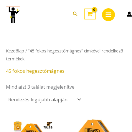
Sorted
Skip
Main
by
to
latest
Search
Menu
content
Kezdőlap
/ “45 fokos hegesztőmágnes” címkével rendelkező
termékek
45 fokos hegesztőmágnes
Mind a(z) 3 találat megjelenítve