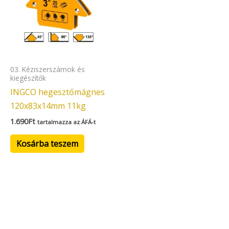
03. Kéziszerszámok és
kiegészítők
INGCO hegesztőmágnes
120x83x14mm 11kg
1.690
Ft
tartalmazza az ÁFÁ-t
Kosárba teszem