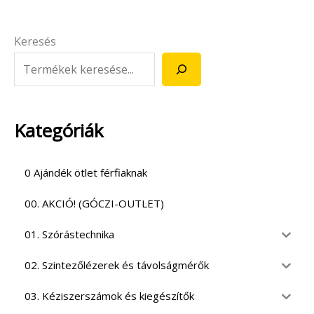
Keresés
Kategóriák
0 Ajándék ötlet férfiaknak
00. AKCIÓ! (GÓCZI-OUTLET)
01. Szórástechnika
02. Szintezőlézerek és távolságmérők
03. Kéziszerszámok és kiegészítők